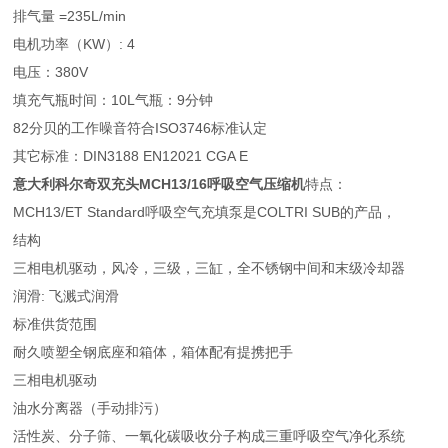
排气量 =235L/min
电机功率（KW）: 4
电压：380V
填充气瓶时间：10L气瓶：9分钟
82分贝的工作噪音符合ISO3746标准认定
其它标准：DIN3188 EN12021 CGA E
意大利科尔奇双充头MCH13/16呼吸空气压缩机
特点：
MCH13/ET Standard呼吸空气充填泵是COLTRI SUB的产品，
结构
三相电机驱动，风冷，三级，三缸，全不锈钢中间和末级冷却器
润滑: 飞溅式润滑
标准供货范围
耐久喷塑全钢底座和箱体，箱体配有提携把手
三相电机驱动
油水分离器（手动排污）
活性炭、分子筛、一氧化碳吸收分子构成三重呼吸空气净化系统