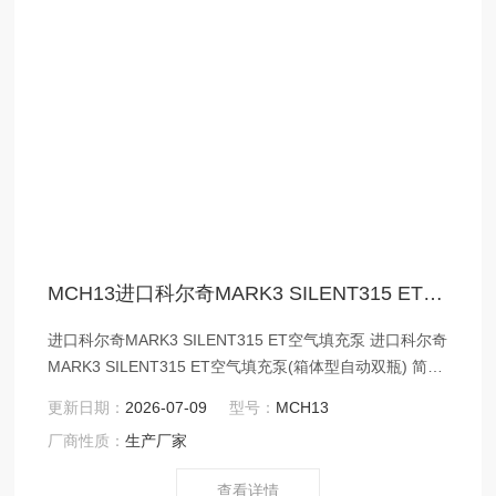
MCH13进口科尔奇MARK3 SILENT315 ET空气填充泵
进口科尔奇MARK3 SILENT315 ET空气填充泵 进口科尔奇
MARK3 SILENT315 ET空气填充泵(箱体型自动双瓶) 简要
说明:满足呼吸空气国标GB/T 31975-2015《呼吸防护用压
更新日期：
2026-07-09
型号：
MCH13
缩空气技术要求》和“E“标准、欧洲“EN12021“呼吸空气标
厂商性质：
生产厂家
准。MARK3 315ET呼吸空气充填泵是COLTRI 产品，具有
更友好的操作面版，箱体设计，采用三相电机驱动
查看详情