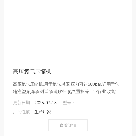
高压氮气压缩机
高压氮气压缩机,用于氮气增压,压力可达500bar.适用于气
辅注塑,刹车管测试,管道吹扫,氮气置换等工业行业 功能：
1、自动启动和停止 2、快速停机压力设定 3、未级级间压
更新日期：
2025-07-18
型号：
力显示 4、三重超滤系统 5、运行计数器 6、配氮气进气系
厂商性质：
生产厂家
统
查看详情