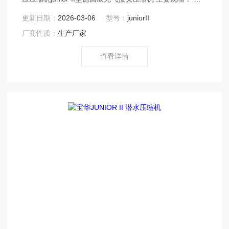
相电电动机 流量：100 L/min 转速：2300 r/min 电机功
更新日期：
2026-03-06
型号：
juniorII
率：2.2 kw 过滤系统：TRIPLEX P21 压力：225 bar 或
厂商性质：
生产厂家
330bar 尺寸：66×36×42 (cm) 净重：46kg
查看详情