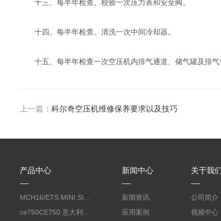
十三、每半年检查、校验一次压力表和安全阀。
十四、每半年检查、清洗一次中间冷却器。
十五、每半年检查一次空压机内排气通道、储气罐及排气
上一篇：
科尔奇空压机维修保养要求以及技巧
产品中心
新闻中心
关于我
MCH16/ETS MINI SILENT EVO呼吸空气压缩机
新闻资讯
公司简介
ce750CE750 意大利科尔奇CE750合成润滑油 coltri
应用案例
视频中心