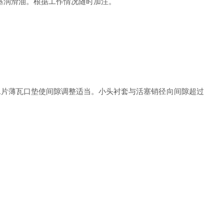
钙基润滑油。根据工作情况随时加注。
片薄瓦口垫使间隙调整适当。小头衬套与活塞销径向间隙超过