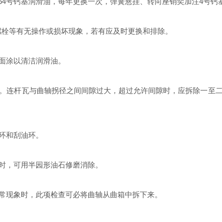
54号钙基润滑油，每年更换一次，弹簧悬挂、转向座销奕加注4号
螺栓等有无操作或损坏现象，若有应及时更换和排除。
面涂以清洁润滑油。
连杆瓦与曲轴拐径之间间隙过大，超过允许间隙时，应拆除一至二
环和刮油环。
时，可用半园形油石修磨消除。
现象时，此项检查可必将曲轴从曲箱中拆下来。