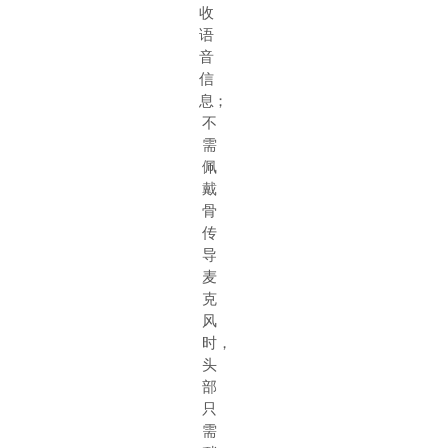
收
语
音
信
息；
不
需
佩
戴
骨
传
导
麦
克
风
时，
头
部
只
需