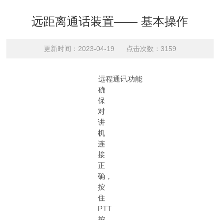
远距离通话装置—— 基本操作
更新时间：2023-04-19 点击次数：3159
远程通讯功能
确
保
对
讲
机
连
接
正
确，
按
住
PTT
按