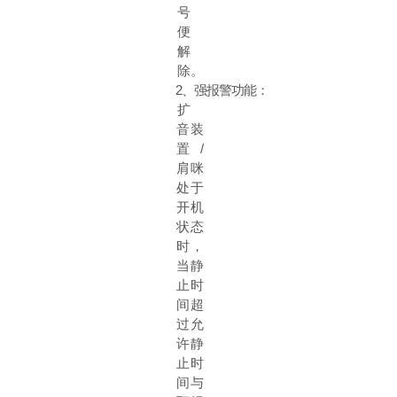
号
便
解
除。
2
、强报警功能：
扩
音装
置
/
肩咪
处于
开机
状态
时，
当静
止时
间超
过允
许静
止时
间与