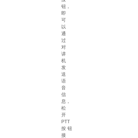
钮，
即
可
以
通
过
对
讲
机
发
送
语
音
信
息，
松
开
PTT
按
钮
接