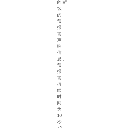
的
断
续
的
预
报
警
声
响
信
息，
预
报
警
持
续
时
间
为
10
秒
±
2