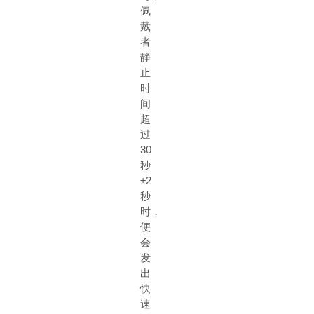
佩
戴
者
静
止
时
间
超
过
30
秒
±
2
秒
时，
便
会
发
出
快
速