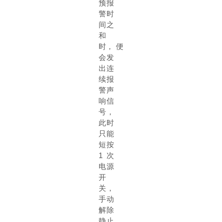
预报
警时
间之
和
时，
便
会发
出连
续报
警声
响信
号，
此时
只能
短按
1
次
电源
开
关，
手动
解除
静止