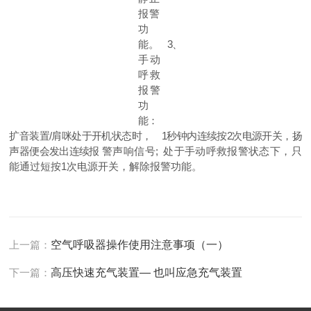
报警
功
能。
3
、
手动
呼救
报警
功
能：
扩音装置
/
肩咪处于开机状态时，
1
秒钟内连续按
2
次电源
开关，扬
声器便会发出连续报
警声响信号
;
处于手动呼救报警状态下，只
能通过短按
1
次电源开关，解除报警功能。
上一篇：
空气呼吸器操作使用注意事项（一）
下一篇：
高压快速充气装置— 也叫应急充气装置