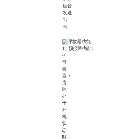
语音
发送
出
去。
呼救器功能
1
、预报警功能：
扩
音
装
置
/
肩
咪
处
于
开
机
状
态
时，