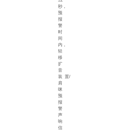
秒，
预
报
警
时
间
内，
轻
移
扩
音
装
置
/
肩
咪
预
报
警
声
响
信