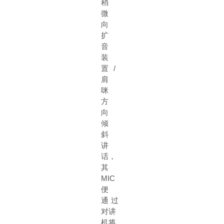
稍
微
向
扩
音
装
置
/
肩
咪
方
向
倾
斜
讲
话，
其
MIC
便
通
过
对讲
机将