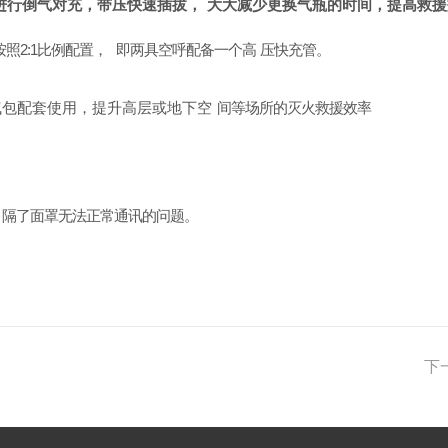
进行倒气对充，带压快速插拔，
大大减少更换气瓶的时间，提高救援
按照
2:1
比例配置，
即两具空呼配备一个高
压快充管。
气包配套使用，提升高层或地下空
间等场所的灭火救援效率
隔了面罩无法正常通讯的问题。
下