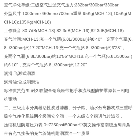
空气净化等级:二级空气过滤充气压力:232bar/300bar/330bar
外型尺寸:1000mmx460mmx700mm重量:95Kg(MCH-13);105Kg(M
CH-16);105Kg(MCH-18)
工作噪音:80.7dB(MCH-13);82.3dB(MCH-16);82.3dB(MCH-18)
充气时间:MCH-13:充一个气瓶(6.8L/300bar)约8'40"，充两个气瓶(6.
8L/300bar)约17'20"MCH-16:充一个气瓶(6.8L/300bar)约6'28"，
充两个气瓶(6.8L/300bar)约12'56"MCH18:充一个气瓶(6.8L/300bar)
约6'10"，充两个气瓶(6.8L/300bar)约12'20"
润滑:飞溅式润滑
润滑油:合成润滑油
标准供货范围:耐久喷塑全钢底座带把手和流线型防护罩原装三相电
机驱动
二、三级油水分离器活性炭过滤器、分子筛、油水分离器构成三重呼
吸空气净化系统两个级间安全阀，一个未级安全阀进气过滤器，
压缩机组防震压力表 0~7250psi/500bar中英文操作指南稳压阀两条
带有充气接头的充气管随机附润滑油一年质量