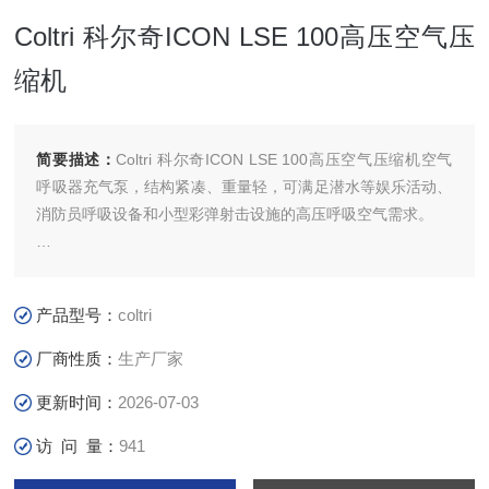
Coltri 科尔奇ICON LSE 100高压空气压
缩机
简要描述：
Coltri 科尔奇ICON LSE 100高压空气压缩机空气
呼吸器充气泵，结构紧凑、重量轻，可满足潜水等娱乐活动、
消防员呼吸设备和小型彩弹射击设施的高压呼吸空气需求。
所有设备都配备了符合标准的充气装置，每台设备都有汽油或
电动马达可选择。该设备包括—个带高压软管的充气接口和从
产品型号：
coltri
150 到 350Bar 的可调安全阀，
厂商性质：
生产厂家
以及自动排污和自动停机作为额外的选择，框架也有不锈钢材
更新时间：
2026-07-03
质可供选。
访 问 量：
941