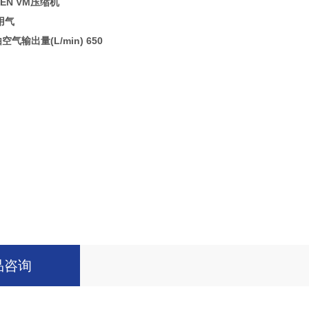
PEN VM压缩机
用气
气输出量(L/min) 650
品咨询