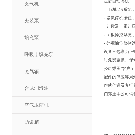
达后自动停机
充气机
- 自动排污系
- 紧急停机按
充装泵
- 计数器，累
- 面板操控系
填充泵
- 外观油位监
设备三包期为正
呼吸器填充泵
时免费更换。保
公司秉承“客户
充气箱
配件的供应等周
作伙伴遍及各行
合成润滑油
们郑重本公司销
空气压缩机
防爆箱