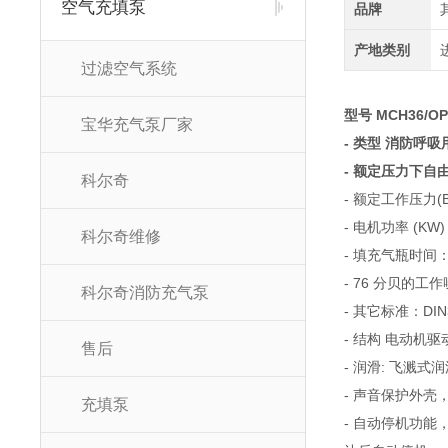
空气充填泵
品牌
产地类别
过滤空气系统
型号 MCH36/O
宝华充气泵厂家
- 类型 消防呼吸
- 额定压力下自由空
科尔奇
- 额定工作压力(Ba
- 电机功率 (KW) 
科尔奇维修
- 填充气瓶时间：
- 76 分贝的工作
科尔奇消防充气泵
- 其它标准：DIN3
- 结构 电动
售后
- 润滑: 飞溅式
- 声音保护外壳
充填泵
- 自动停机功