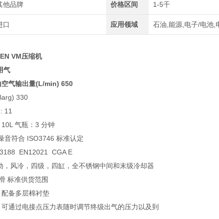
其他品牌
价格区间
1-5千
进口
应用领域
石油,能源,电子/电池,
PEN VM压缩机
用气
气输出量(L/min) 650
rg) 330
: 11
10L 气瓶：3 分钟
噪音符合 ISO3746 标准认定
188 EN12021 CGA E
机驱动，风冷，四级，四缸，全不锈钢中间和末级冷却器
润滑 标准供货范围
，配备多层棉衬垫
能，可通过电接点压力表随时调节终级出气的压力以及到