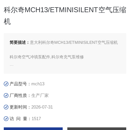
科尔奇MCH13/ETMINISILENT空气压缩
机
简要描述：
意大利科尔奇MCH13/ETMINISILENT空气压缩机
科尔奇空气冲填泵配件,科尔奇充气泵维修
MCH13/ET MINI SILENT 是COLTRI公司推出的*音型呼吸空
气压缩机，在充气过程中有较低的工作噪音，可用于需要安静
产品型号：
mch13
的场合，如居民区的呼吸器充气，实验室的呼吸器充气，具有
压力可调，手动自动排污，备有两条充气软管，可同时为两只
厂商性质：
生产厂家
气瓶充气，压缩的空气符合欧盟 EN12021标准。
更新时间：
2026-07-31
访 问 量：
1517