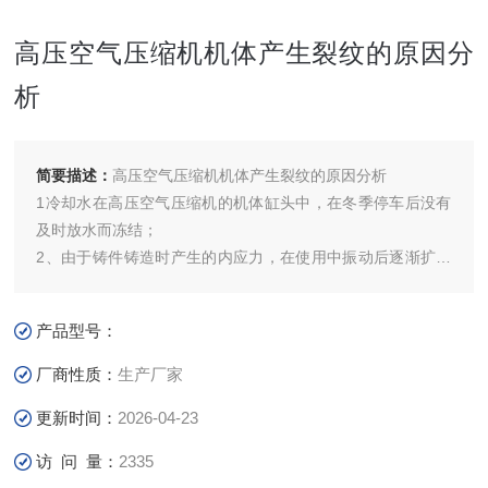
高压空气压缩机机体产生裂纹的原因分
析
简要描述：
高压空气压缩机机体产生裂纹的原因分析
1冷却水在高压空气压缩机的机体缸头中，在冬季停车后没有
及时放水而冻结；
2、由于铸件铸造时产生的内应力，在使用中振动后逐渐扩大
明显；
产品型号：
3、由于发生机械事故而引起的，如活塞破裂、连杆螺钉折
断，造成连杆折断脱落，或曲轴上的平衡铁飞出打坏机体或气
厂商性质：
生产厂家
伐中零件脱落顶坏缸头等。
更新时间：
2026-04-23
检查方法有如下几种：
访 问 量：
2335
1、渗透煤油法：检查时，先用浸透煤油的棉纱头