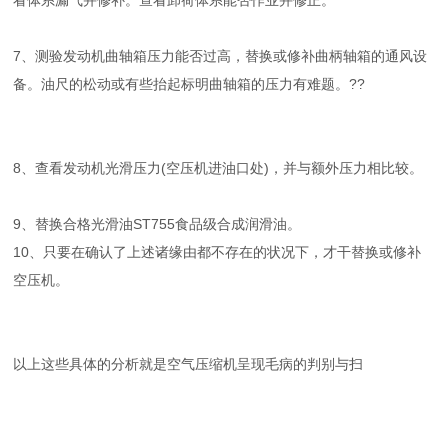
看体系漏气并修补。查看卸荷体系能否作业并修正。
7、测验发动机曲轴箱压力能否过高，替换或修补曲柄轴箱的通风设
备。油尺的松动或有些抬起标明曲轴箱的压力有难题。??
8、查看发动机光滑压力(空压机进油口处)，并与额外压力相比较。
9、替换合格光滑油ST755食品级合成润滑油。
10、只要在确认了上述诸缘由都不存在的状况下，才干替换或修补
空压机。
以上这些具体的分析就是空气压缩机呈现毛病的判别与扫