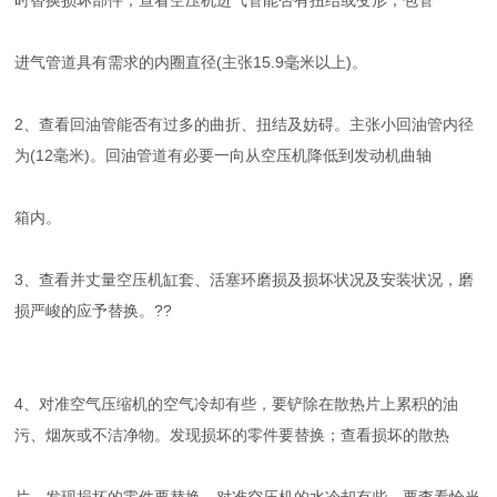
时替换损坏部件；查看空压机进气管能否有扭结或变形，包管
进气管道具有需求的内圈直径(主张15.9毫米以上)。
2、查看回油管能否有过多的曲折、扭结及妨碍。主张小回油管内径
为(12毫米)。回油管道有必要一向从空压机降低到发动机曲轴
箱内。
3、查看并丈量空压机缸套、活塞环磨损及损坏状况及安装状况，磨
损严峻的应予替换。??
4、对准空气压缩机的空气冷却有些，要铲除在散热片上累积的油
污、烟灰或不洁净物。发现损坏的零件要替换；查看损坏的散热