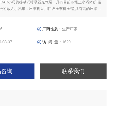
STANDAR小巧的移动式呼吸器充气泵，具有目前市场上小巧体积,轻
松的放入小汽车，压缩机采用四级压缩机压缩,具有高的压缩效
子筛过重过滤器,产出的呼吸空气纯净无异味,符合欧盟EN1
6
厂商性质：
生产厂家
6-08-07
访 问 量：
1629
品咨询
联系我们