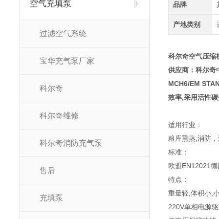
空气充填泵
品牌
产地类别
过滤空气系统
科尔奇空气压缩机M
宝华充气泵厂家
供应商：科尔奇
MCH6/EM 
科尔奇
效率,采用活性碳
科尔奇维修
适用行业：
粮库熏蒸,消防
科尔奇消防充气泵
标准：
欧盟EN12021德国
售后
特点：
重量轻,体积小,
充填泵
220V单相电源