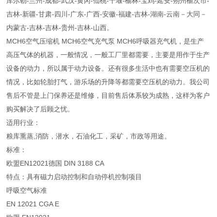
库尔勒-兰州-成都-武汉-黄冈-仙桃-十堰-榆林-宝鸡-延安-朔州榆次市-
吉林-新疆-甘肃-四川-广东-广西-安徽-福建-吉林-湖南-云南－大同－
内蒙古-吉林-吉林-贵州-吉林-山西。
MCH6空气压缩机 MCH6空气充气泵 MCH6呼吸器充气机，是生产
高压气体的机器，一般情况，一般工厂里都需要，主要是用作于生产
设备的动力，所以属于动力设备。还有很多生活中也有需要空压机的
情况，比如轮胎打气，游乐场的升降等都需要空压机的动力。我公司
售后不管是上门保养还是维修，目前售后体系较为成熟，这样为客户
购买解决了后顾之忧。
适用行业：
粮库熏蒸,消防，潜水，石油化工，采矿，市政等用途。
标准：
欧盟EN12021德国 DIN 3188 CA
特点：具有磁力启动控制和自动停机控制项目
呼吸空气标准
EN 12021 CGA E