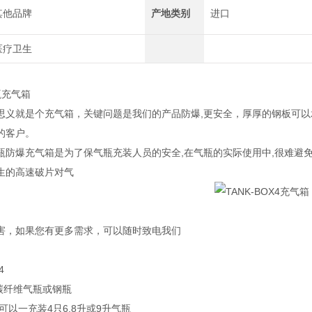
其他品牌
产地类别
进口
医疗卫生
四瓶充气箱
思义就是个充气箱，关键问题是我们的产品防爆,更安全，厚厚的钢板可以
的客户。
瓶防爆充气箱是为了保气瓶充装人员的安全,在气瓶的实际使用中,很难避
生的高速破片对气
害，如果您有更多需求，可以随时致电我们
4
升碳纤维气瓶或钢瓶
可以一充装4只6.8升或9升气瓶