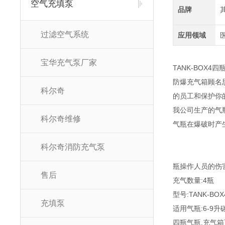
空气充填泵
品牌
过滤空气系统
应用领域
宝华充气泵厂家
TANK-BOX4
防爆充气箱顾名
科尔奇
的员工和保护你
我公司生产的气
科尔奇维修
气瓶在爆破时产
科尔奇消防充气泵
瓶操作人员的伤
售后
充气数量:4瓶
型号:TANK-BOX
充填泵
适用气瓶:6-9
四瓶气瓶.充气箱