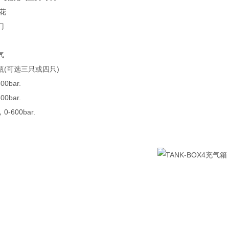
花
门
气
(可选三只或四只)
0bar.
0bar.
600bar.