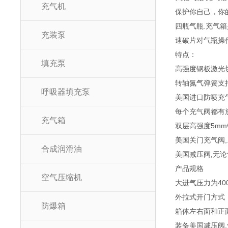
充气机
保护你自己，你的
四瓶气瓶.充气
充装泵
速破片对气瓶操
特点：
填充泵
高强度钢板激光
转轴氮气弹簧支
呼吸器填充泵
美国进口防喷充
每个充气阀都有放
充气箱
双层高强度5m
美国关门充气阀,
合成润滑油
美国减压阀,无
产品规格
空气压缩机
大进气压力为400 
外拉式开门方式
防爆箱
箱体左右面和正面
装备美国
减压阀