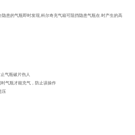
全隐患的气瓶即时发现,科尔奇充气箱可阻挡隐患气瓶在.时产生的高
防止气瓶破片伤人
关闭时气瓶才能充气，防止误操作
超压