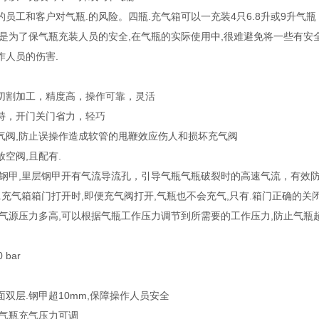
员工和客户对气瓶.的风险。四瓶.充气箱可以一充装4只6.8升或9升气瓶
箱是为了保气瓶充装人员的安全,在气瓶的实际使用中,很难避免将一些有安
作人员的伤害.
切割加工，精度高，操作可靠，灵活
持，开门关门省力，轻巧
气阀,防止误操作造成软管的甩鞭效应伤人和损坏充气阀
空阀,且配有.
m钢甲,里层钢甲开有气流导流孔，引导气瓶气瓶破裂时的高速气流，有效
.充气箱箱门打开时,即便充气阀打开,气瓶也不会充气,只有.箱门正确的
论气源压力多高,可以根据气瓶工作压力调节到所需要的工作压力,防止气瓶
bar
双层.钢甲超10mm,保障操作人员安全
,气瓶充气压力可调