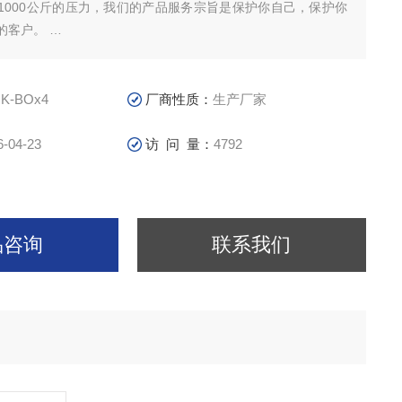
1000公斤的压力，我们的产品服务宗旨是保护你自己，保护你
的客户。
瓶防爆充气箱是为了保气瓶充装人员的安全,在气瓶的实际使用
一些有安全隐患的气瓶即时发现,科尔奇防爆充气箱可阻挡隐患气
的高速破片对气
K-BOx4
厂商性质：
生产厂家
害，如
6-04-23
访 问 量：
4792
品咨询
联系我们