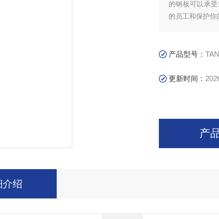
的钢板可以承受
的员工和保护你
我公司生产的气
中,很难避免将
瓶在爆破时产生
产品型号：
TAN
瓶操作人员的伤
更新时间：
202
产
细介绍