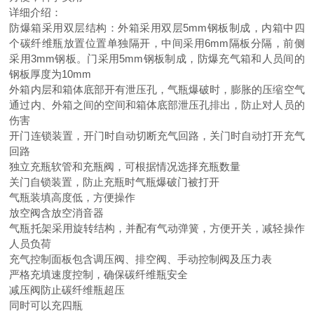
详细介绍：
防爆箱采用双层结构：外箱采用双层5mm钢板制成，内箱中四
个碳纤维瓶放置位置单独隔开，中间采用6mm隔板分隔，前侧
采用3mm钢板。门采用5mm钢板制成，防爆充气箱和人员间的
钢板厚度为10mm
外箱内层和箱体底部开有泄压孔，气瓶爆破时，膨胀的压缩空气
通过内、外箱之间的空间和箱体底部泄压孔排出，防止对人员的
伤害
开门连锁装置，开门时自动切断充气回路，关门时自动打开充气
回路
独立充瓶软管和充瓶阀，可根据情况选择充瓶数量
关门自锁装置，防止充瓶时气瓶爆破门被打开
气瓶装填高度低，方便操作
放空阀含放空消音器
气瓶托架采用旋转结构，并配有气动弹簧，方便开关，减轻操作
人员负荷
充气控制面板包含调压阀、排空阀、手动控制阀及压力表
严格充填速度控制，确保碳纤维瓶安全
减压阀防止碳纤维瓶超压
同时可以充四瓶