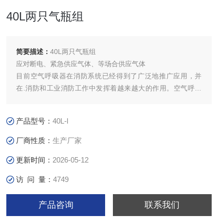
40L两只气瓶组
简要描述：
40L两只气瓶组
应对断电、紧急供应气体、等场合供应气体
目前空气呼吸器在消防系统已经得到了广泛地推广应用，并
在.消防和工业消防工作中发挥着越来越大的作用。空气呼吸
器的使用频率越来越高，数量也越来越多，空气呼吸器的充
气、维护保养、检测和定期检验已成为一个必须解决的问题。
产品型号：
40L-l
为了帮助消防和工业消防部门做好这方面的工作，更好地发挥
空气呼吸器在消防救灾中的作用，使用者的安全
厂商性质：
生产厂家
更新时间：
2026-05-12
访 问 量：
4749
产品咨询
联系我们