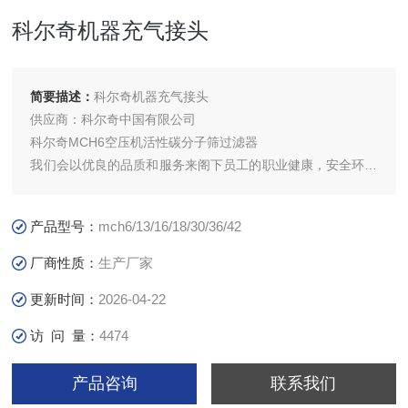
科尔奇机器充气接头
简要描述：
科尔奇机器充气接头
供应商：科尔奇中国有限公司
科尔奇MCH6空压机活性碳分子筛过滤器
我们会以优良的品质和服务来阁下员工的职业健康，安全环境
和美好未来!
每一份产品，每一份放心"我们的庄严！“服务于安全！服务于
产品型号：
mch6/13/16/18/30/36/42
健康！"是我们的目标！我们将给您的员工提供的安全保护 中
国。的呼吸器压缩机，济宁科尔奇机电
厂商性质：
生产厂家
更新时间：
2026-04-22
访 问 量：
4474
产品咨询
联系我们