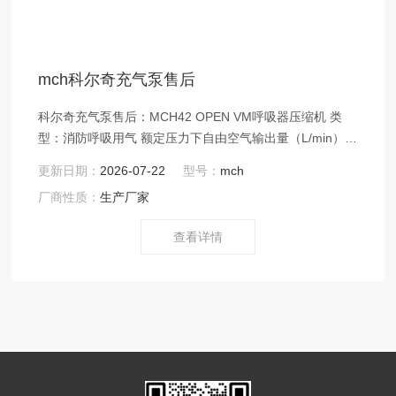
mch科尔奇充气泵售后
科尔奇充气泵售后：MCH42 OPEN VM呼吸器压缩机 类
型：消防呼吸用气 额定压力下自由空气输出量（L/min）：
700 额定工作压力（Bar g）：350（100-420可调） 峰值
更新日期：
2026-07-22
型号：
mch
工作压（Bar g）：425 电压：380V 驱动功率（kW） ：
厂商性质：
生产厂家
11 / 15 驱动方式：三相电机 长度（mm） ： 1001 宽度
（mm） ：790 高度（mm）：1560 重量（Kg
查看详情