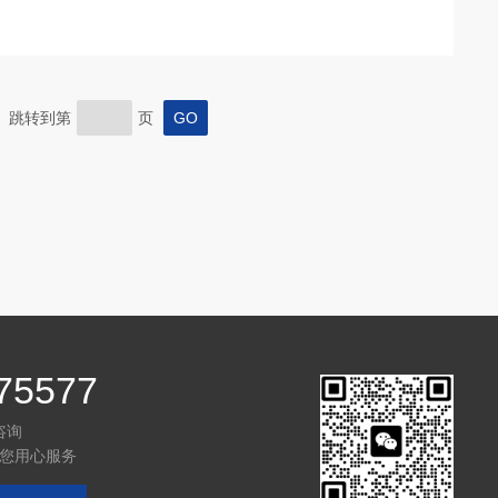
页 跳转到第
页
75577
咨询
您用心服务