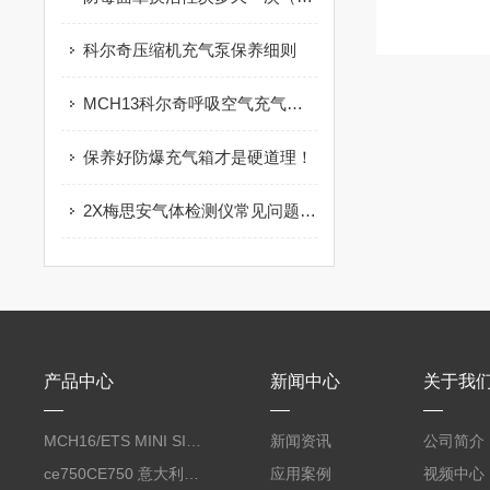
科尔奇压缩机充气泵保养细则
MCH13科尔奇呼吸空气充气泵保养妙招
保养好防爆充气箱才是硬道理！
2X梅思安气体检测仪常见问题解答
产品中心
新闻中心
关于我
MCH16/ETS MINI SILENT EVO呼吸空气压缩机
新闻资讯
公司简介
ce750CE750 意大利科尔奇CE750合成润滑油 coltri
应用案例
视频中心