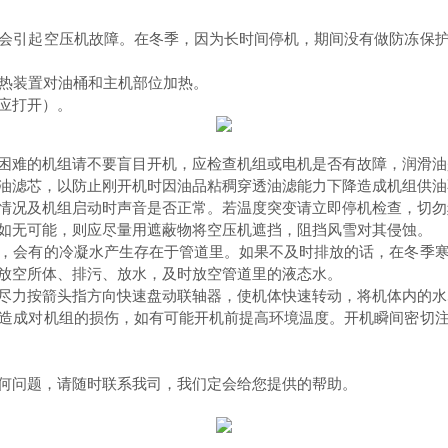
会引起空压机故障。在冬季，因为长时间停机，期间没有做防冻保
加热装置对油桶和主机部位加热。
机应打开）。
困难的机组请不要盲目开机，应检查机组或电机是否有故障，润滑油
油滤芯，以防止刚开机时因油品粘稠穿透油滤能力下降造成机组供油
情况及机组启动时声音是否正常。若温度突变请立即停机检查，切勿
如无可能，则应尽量用遮蔽物将空压机遮挡，阻挡风雪对其侵蚀。
，会有的冷凝水产生存在于管道里。如果不及时排放的话，在冬季
放空所体、排污、放水，及时放空管道里的液态水。
尽力按箭头指方向快速盘动联轴器，使机体快速转动，将机体内的水
造成对机组的损伤，如有可能开机前提高环境温度。开机瞬间密切
何问题，请随时联系我司，我们定会给您提供的帮助。