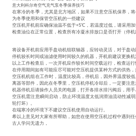
意大利科尔奇空气充气泵冬季保养技巧
在寒冷的冬季，尤其是北方地区，如果不注意空压机保养，将
为冬季使用和保管空压机的一些建议
空压机开机前应确保油温不低于+5℃，若温度过低，请采用
检查油位在正常位置，检查所有冷凝水排放口是否打开（停
将设备开机前应用手盘动机组联轴器，应转动灵活，对于盘动
停机较长时间或油滤使用时间较久的机器，开机前建议更换机
以上工作检查后，一次开机应作较长时间空载运行，检查运行
在停用期间如有可能应尽可能对空压机提供某种方式的供热，
空压机机组在工作时，温度比较高，停机后，因外界温度较低
离器等部件，因此在冬季里，空压机停机冷却后，一定要注意
机器停机后请操作人员关闭电源，打开各排水排污阀后，用手
空压机需注意瞬间启动，防止环境温度太低润滑油流动性减弱
轮打坏）。
在端寒冷的环境下不建议空压机使用自动运行。
希以上意见对大家有所帮助，如您在使用空压机过程中遇到任
古人学问无遗力，