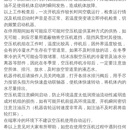
油不足使得机体启动时瞬间发热，造成机体故障。
以上工作检查后，一次开机应作较长时间空载运行，检查运行情
况及机组启动时声音是否正常。若温度突变请立即停机检查，切
勿频繁启动机器。
在停用期间如有可能应尽可能对空压机提供某种方式的供热，如
无可能，则应尽量用遮蔽物将空压机遮挡，阻挡风雪对其侵蚀。
空压机机组在工作时，温度比较高，停机后，因外界温度较低，
会有的冷凝水产生存在于管道里。如果不及时排放的话，在冬季
寒冷的天气可能会导致堵塞、结冰冻裂空压机的冷凝管及油水分
离器等部件，因此在冬季里，空压机停机冷却后，一定要注意放
空所体、排污、放水，及时放空管道里的液态水。
机器停机后请操作人员关闭电源，打开各排水排污阀后，用手尽
力按箭头指方向快速盘动联轴器，使机体快速转动，将机体内的
水尽量排出。
空压机需注意瞬间启动，防止环境温度太低润滑油流动性减弱造
成对机组的损伤，如有可能开机前提高环境温度。开机瞬间密切
注意注油压力（机器齿轮运转速度非常高，如注油不及时易将齿
轮打坏）。
在端寒冷的环境下不建议空压机使用自动运行。
希以上意见对大家有所帮助，如您在使用空压机过程中遇到任何