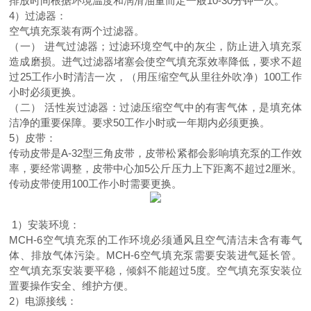
排放时间根据环境温度和润滑油量而定一般10-30分钟一次。
4）过滤器：
空气填充泵装有两个过滤器。
（一） 进气过滤器；过滤环境空气中的灰尘，防止进入填充泵
造成磨损。进气过滤器堵塞会使空气填充泵效率降低，要求不超
过25工作小时清洁一次，（用压缩空气从里往外吹净）100工作
小时必须更换。
（二） 活性炭过滤器：过滤压缩空气中的有害气体，是填充体
洁净的重要保障。要求50工作小时或一年期内必须更换。
5）皮带：
传动皮带是A-32型三角皮带，皮带松紧都会影响填充泵的工作效
率，要经常调整，皮带中心加5公斤压力上下距离不超过2厘米。
传动皮带使用100工作小时需要更换。
1）安装环境：
MCH-6空气填充泵的工作环境必须通风且空气清洁未含有毒气
体、排放气体污染。MCH-6空气填充泵需要安装进气延长管。
空气填充泵安装要平稳，倾斜不能超过5度。空气填充泵安装位
置要操作安全、维护方便。
2）电源接线：