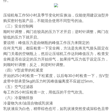
作。
压缩机每工作50小时及季节变化时应换油，仅能使用建议油型并
购买密封包装产品，不能混合使用不同型号的油。
（三）安全控制阀
顺时针调整，阀门在较高的压力下才开启；逆时针调整，阀门在
较低的压力下就开启。
要说明：峰值压力是由钢瓶的峰值工作压力来限定的
任何充气前，都应检查一下安全阀，方法是先将充气接头固定在
阀门关着的空钢瓶上，然后让压缩机工作达到峰值压力，检查安
全阀是否在设定的压力开始排气，如果排气压力低于设定压力，
则顺时针调整；反之，则逆时针调整。
（四）V型皮带的松紧度
开始的25小时检查一下松紧度，以后每30小时检查一下，当V型
皮带中部承受5kg的压力时其峰值偏离度不应超过5mm。
（五）空气过滤器
每工作25小时应检查一次，用低压的干空气吹洗。
（六）冷凝物排放
冷凝物为水/油混合物或乳状液
乳状液应为白色，稍带棕色也可，如乳状液突然变成深棕色且带