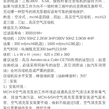
泵的电源：三相380V、6.5A。接线时要注意电机的旋转方向，
如果与填充泵工作方向不一致时将三相中的任意两相互换即可。
无论哪一种型号的填充泵都应该有可靠的接地保护。
构造：空冷式，mch6是四级，四缸，高压空气压缩机，mch13
是三级，三缸，高压空气压缩机
峰值压力:300bar.
过滤器寿命：3000分钟=
电动机：220V 50HZ 2.2KW 3HP/380V 50HZ 3.0KW 4HP
油量：300 ml(mch6机器)；1600 ml(mch13机器)；
充气时间：6L钢瓶充至300 bar约21分钟
体积：L x W x H（mm） 620 x 290 x 360
建议油型：高压 Aerotecnica Coltri CE750所用的油型(注：如需
自购机油，必须采用同标号的油型，其它润滑油（如汽车润滑
油）会对压缩机造成严重的损坏。
压缩机应水平安置，峰值倾斜度（油标峰值时）为5°
三 : 安装
1）安装环境：
MCH-6空气填充泵的工作环境必须通风且空气清洁未受有毒气
体、排放气体污染。MCH-6/SH空气填充泵需要安装进气延长
管。空气填充泵安装要平稳，倾斜不能超过5度。空气填充泵安
装位置要操作安全、维护方便。