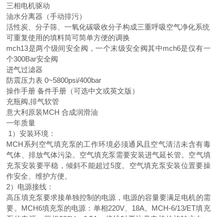
三相电机驱动
油水分离器（手动排污）
活性炭、分子筛、一氧化碳吸收分子构成三重呼吸空气净化系统
可重复使用的填料筒可简单方便的调换
mch13是两个级间安全阀，一个末级安全阀其中mch6是仅有一
个300Bar安全阀
进气过滤器
防震压力表 0~5800psi/400bar
操作手册 备件手册（可选中文或英文版）
充瓶阀,排气软管
意大利原装MCH 合成润滑油
一年质量
1）安装环境：
MCH系列空气填充泵的工作环境必须通风且空气清洁未含有毒
气体、排放气体污染。空气填充泵需要安装进气延长管。空气填
充泵安装要平稳，倾斜不能超过5度。空气填充泵安装位置要操
作安全、维护方便。
2）电源接线：
高压填充泵要求接单独控制的电源，电源的容量要满足电机的需
要。MCH6填充泵的电源：单相220V、18A。MCH-6/13/ET填充