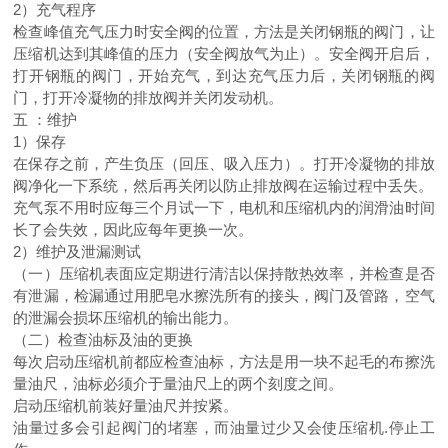
2）充气程序
检查峰值充气压力时安全阀的位置，方法是关闭钢瓶的阀门，让
压缩机达到其峰值的压力（安全阀放气为止）。安全阀开启后，
打开钢瓶的阀门，开始充气，到达充气压力后，关闭钢瓶的阀
门，打开冷凝物的排放阀并关闭发动机。
五 ：维护
1）保存
在保存之前，产生负压（回压、吸入压力）。打开冷凝物的排放
阀净化一下系统，然后再关闭以防止排放阀在运输过程中丢失。
充气泵不用时应每三个月试一下，电机和压缩机内的润滑油时间
长了会失效，因此应每年更换一次。
2）维护及泄漏测试
（一）压缩机表面应定期进行清洁以保持散热效率，并检查是否
有泄漏，检漏通过用肥皂水擦洗所有的接头，阀门及管路，空气
的泄漏会损坏压缩机的输出能力。
（二）检查油标及油的更换
每次启动压缩机前都应检查油标，方法是用一块不起毛的布擦洗
量油尺，油标必须介于量油尺上的两个刻度之间。
启动压缩机前装好量油尺并按紧。
油量过多会引起阀门的堵塞，而油量过少又会使压缩机.停止工