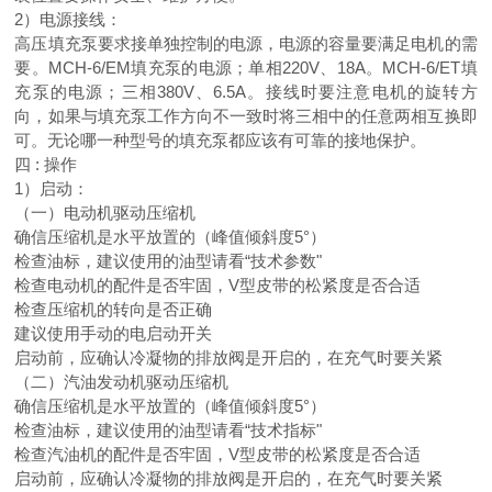
2）电源接线：
高压填充泵要求接单独控制的电源，电源的容量要满足电机的需
要。MCH-6/EM填充泵的电源；单相220V、18A。MCH-6/ET填
充泵的电源；三相380V、6.5A。接线时要注意电机的旋转方
向，如果与填充泵工作方向不一致时将三相中的任意两相互换即
可。无论哪一种型号的填充泵都应该有可靠的接地保护。
四 : 操作
1）启动：
（一）电动机驱动压缩机
确信压缩机是水平放置的（峰值倾斜度5°）
检查油标，建议使用的油型请看“技术参数"
检查电动机的配件是否牢固，V型皮带的松紧度是否合适
检查压缩机的转向是否正确
建议使用手动的电启动开关
启动前，应确认冷凝物的排放阀是开启的，在充气时要关紧
（二）汽油发动机驱动压缩机
确信压缩机是水平放置的（峰值倾斜度5°）
检查油标，建议使用的油型请看“技术指标"
检查汽油机的配件是否牢固，V型皮带的松紧度是否合适
启动前，应确认冷凝物的排放阀是开启的，在充气时要关紧