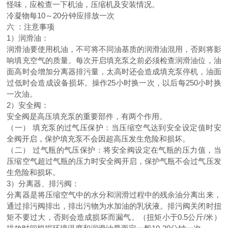
怪味，应检查一下机油，压缩机及安装情况。
冷凝物每10～20分钟应排放一次
六 ：注意事项
1）润滑油：
润滑油要使用机油，不可将不同油基质的润滑油混用，否则将影
响填充空气的质量。每次开启填充泵之前必须检查润滑油位，油
面高时会增加分离器排污量，太高时还会造成填充泵停机，油面
过低时会造成设备损坏。操作25小时换一次，以后每250小时换
一次油。
2）安全阀：
安全阀是高压填充泵的重要部件，有两个作用。
（一） 填充泵的过气压保护：当压缩空气达到安全设定值时安
全阀开启，保护填充泵不会因超高压发生危险和损坏。
（二） 过气瓶的气压保护：将安全阀设定在气瓶的压力值，当
压缩空气超过气瓶的压力时安全阀开启，保护气瓶不会过气压发
生危险和损坏。
3）分离器、排污阀：
分离器是将压缩空气中的水分和润滑过程中的残余油分离出来，
通过排污阀排出，排出污物为水加油的乳状液。排污阀关闭时扭
矩不要过大，否则会造成损坏而漏气。（扭矩小于0.5公斤/米）