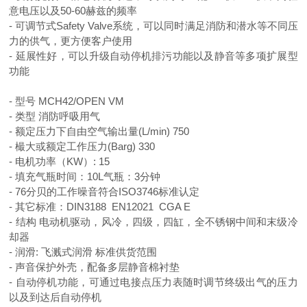
意电压以及50-60赫兹的频率
- 可调节式Safety Valve系统，可以同时满足消防和潜水等不同压
力的供气，更方便客户使用
- 延展性好，可以升级自动停机排污功能以及静音等多项扩展型
功能
- 型号
MCH42/OPEN VM
- 类型
消防呼吸用气
- 额定压力下自由空气输出量
(L/min) 750
- 樶大或额定工作压力
(Barg) 330
- 电机功率（
KW
）
: 15
- 填充气瓶时间：
10L
气瓶：
3
分钟
- 76
分贝的工作噪音符合
ISO3746
标准认定
- 其它标准：
DIN3188 EN12021 CGA E
- 结构
电动机
驱动，风冷，四级，四缸，全不锈钢中间和末级冷
却器
- 润滑
:
飞溅式润滑
标准供货范围
- 声音保护外壳，配备多层静音棉衬垫
- 自动停机功能，可通过电接点压力表随时调节终级出气的压力
以及到达后自动停机