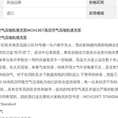
其他品牌
价格区间
进口
应用领域
压空气压缩机填充泵
MCH13ET高压空气压缩机填充泵
压空气压缩机填充泵
井子区乾丰海景花园小区33号楼一住户家中失火，受此影响楼内两部电梯
居民日益“吃不消"了。采访中记者获悉，事发后物业方面表示会垫付相关
保单位表示争取在一周内先修复其中一部电梯。高温大火使人远在数十米
容缓。在火灾现场，有毒气体弥漫，特殊环境大气中含氧量不足，及没有
供续供气。对于在消防及水下救援前线的消防战士.干警等特殊条，危险
RI SUB高压呼吸空气压缩机为他们的安全提供保障，每一台来自济宁市科尔奇机电设备
压缩机，具有非常高的安全性和效率，提供的纯净空气满足并超过严格的欧洲
同希望的，因此我们这次要给大家购买的型号是：MCH13/ET STANDA
Standard
气