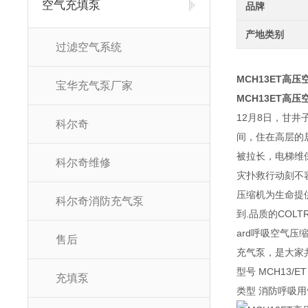
空气充填泵
品牌
产地类别
过滤空气系统
MCH13ET高
宝华充气泵厂家
MCH13ET高
12月8日，甘
科尔奇
间，住在高层的
被拉长，电梯维
科尔奇维修
灾扑救行动刻不
压缩机为生命提
科尔奇消防充气泵
到.品质的COLT
ard呼吸空气
售后
充气泵，是大家共
型号 MCH13/ET 
充填泵
类型 消防呼吸用