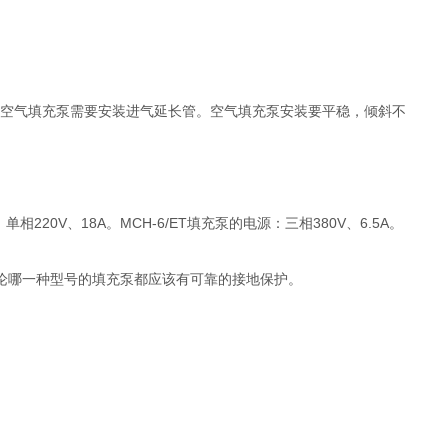
-6空气填充泵需要安装进气延长管。空气填充泵安装要平稳，倾斜不
0V、18A。MCH-6/ET填充泵的电源：三相380V、6.5A。
论哪一种型号的填充泵都应该有可靠的接地保护。