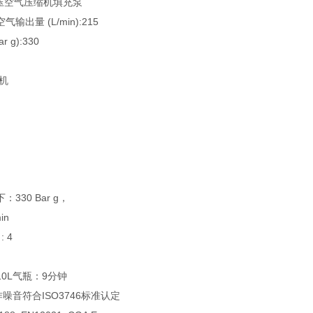
出量 (L/min):215
 g):330
机
330 Bar g，
in
 4
0L气瓶：9分钟
噪音符合ISO3746标准认定