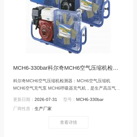
MCH6-330bar科尔奇MCH6空气压缩机检测器
科尔奇MCH6空气压缩机检测器：MCH6空气压缩机
MCH6空气充气泵 MCH6呼吸器充气机，是生产高压气体
的机器，一般情况，一般工厂里都需要，主要是用作于生
更新日期：
2026-07-31
型号：
MCH6-330bar
产设备的动力，所以属于动力设备。还有很多生活中也有
厂商性质：
生产厂家
需要空压机的情况，比如轮胎打气，游乐场的升降等都需
要空压机的动力。我公司售后不管是上门保养还是维修，
查看详情
目前售后体系较为成熟，这样为客户购买解决了后顾之
忧。