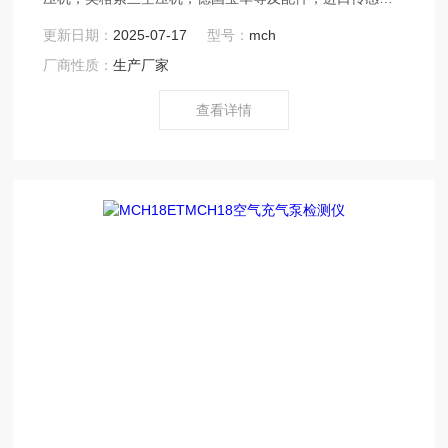
器，铁路用打磨工具，混凝土整平机，小型压路机等道路
更新日期：
2025-07-17
型号：
mch
建设用工具，农用机械包括，小型无人喷药机，简易挖坑
厂商性质：
生产厂家
机，起草皮机，割草机等，矿用支护类，救生器材，防灭
火装置，矿用气体检测仪器等。
查看详情