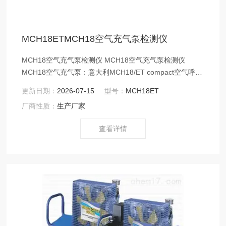
MCH18ETMCH18空气充气泵检测仪
MCH18空气充气泵检测仪 MCH18空气充气泵检测仪
MCH18空气充气泵：意大利MCH18/ET compact空气呼吸
器充气泵是一台固定式空气呼吸器充气泵，全封闭结构,可
更新日期：
2026-07-15
型号：
MCH18ET
降低运转噪音，自动控制,可大大减少人为的误操作,具有自
厂商性质：
生产厂家
动排污,自动停机,一键启动,可快速设定所需的工作压力,具
有两条充气软管,可同时为两只气瓶充气,并具有低油位保
查看详情
护,反相缺相保护,过热保护功能.