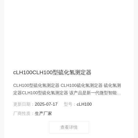
cLH100CLH100型硫化氢测定器
CLH100型硫化氢测定器 CLH100硫化氢测定器 硫化氢测
定器CLH100型硫化氢测定器 该产品是新一代微型智能检
测仪，可连续检测存在易燃、易爆可燃性气体混合物环境
更新日期：
2025-07-17
型号：
cLH100
中的硫化氢浓度。具有声光报警，时钟、电压显示，欠压
厂商性质：
生产厂家
报警，零点自动跟踪，调校、使用方便等特点。CLH100硫
化氢测定器（以下简称仪器）采用电化学传感器，嵌入式
查看详情
微控制器智能控制，四位LED显示。体积小、重量轻