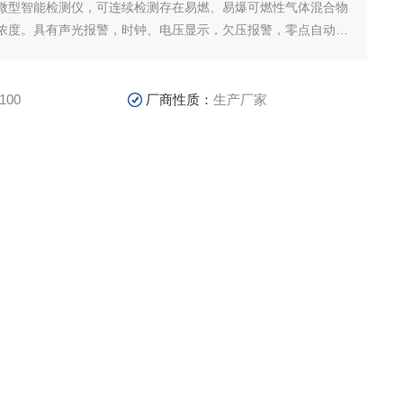
微型智能检测仪，可连续检测存在易燃、易爆可燃性气体混合物
浓度。具有声光报警，时钟、电压显示，欠压报警，零点自动跟
方便等特点。CLH100硫化氢测定器（以下简称仪器）采用电化
式微控制器智能控制，四位LED显示。体积小、重量轻
100
厂商性质：
生产厂家
5-07-17
访 问 量：
4173
品咨询
联系我们