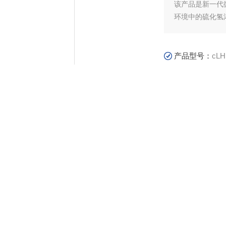
该产品是新一代
环境中的硫化氢
踪，调校、使用
学传感器，嵌入
产品型号：
cLH
更新时间：
202
产
细介绍