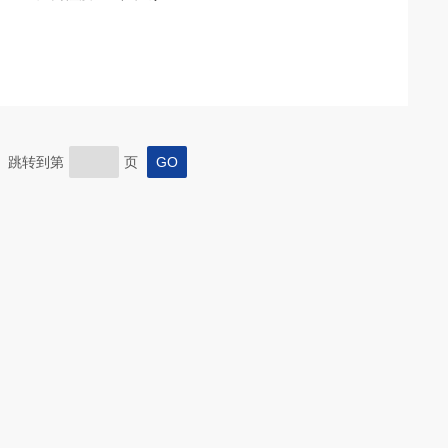
样为客户购买解决了后顾之忧。
页 跳转到第
页