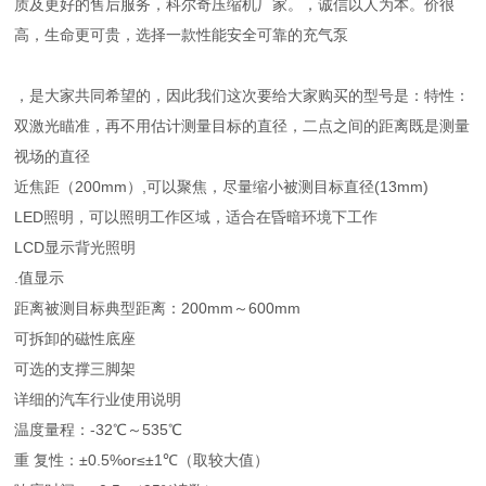
质及更好的售后服务，科尔奇压缩机厂家。，诚信以人为本。价很
高，生命更可贵，选择一款性能安全可靠的充气泵
，是大家共同希望的，因此我们这次要给大家购买的型号是：特性：
双激光瞄准，再不用估计测量目标的直径，二点之间的距离既是测量
视场的直径
近焦距（200mm）,可以聚焦，尽量缩小被测目标直径(13mm)
LED照明，可以照明工作区域，适合在昏暗环境下工作
LCD显示背光照明
.值显示
距离被测目标典型距离：200mm～600mm
可拆卸的磁性底座
可选的支撑三脚架
详细的汽车行业使用说明
温度量程：-32℃～535℃
重 复性：±0.5%or≤±1℃（取较大值）