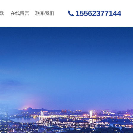
15562377144
载
在线留言
联系我们