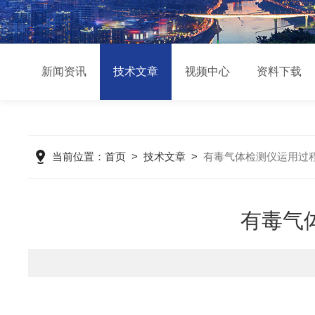
新闻资讯
技术文章
视频中心
资料下载
当前位置：
首页
>
技术文章
>
有毒气体检测仪运用过
有毒气