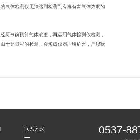
命的气体检测仪无法达到检测到有毒有害气体浓度的
经历事前预算气体浓度，再运用气体检测仪检测，
，由于超量程的检测，会形成仪器严峻危害，严峻状
0537-88
们
联系方式