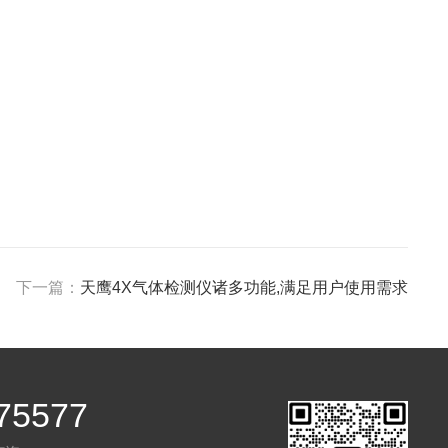
下一篇：
天鹰4X气体检测仪诸多功能,满足用户使用需求
75577