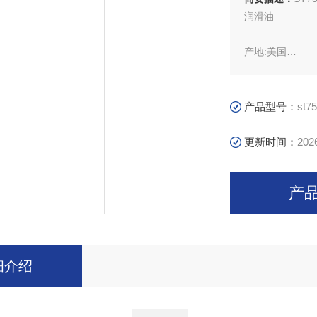
润滑油
产地:美国
型号: oil ST755
产品型号：
st7
呼吸空气压缩机所
并呼吸空气压缩
更新时间：
202
要求能耐受呼吸
产
细介绍