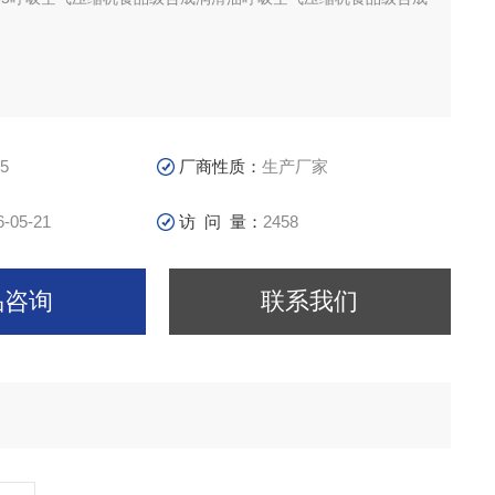
55
厂商性质：
生产厂家
产生的高压空气供人呼吸,要使空气达到呼吸的EN12021标准,
机在良好润滑下运转,必须使用呼空气压缩机润滑油,这种润滑油
6-05-21
访 问 量：
2458
空气压缩机运转的高温度,高压力,并且必须达到食品级
品咨询
联系我们