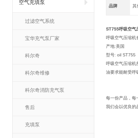
空气充填泵
品牌
其
过滤空气系统
ST755呼吸空
呼吸空气压缩机
宝华充气泵厂家
产地:美国
型号: oil
ST755
科尔奇
呼吸空气压缩机所
油要求能耐受呼吸
科尔奇维修
科尔奇消防充气泵
每一份产品，每
我们会以优良的
售后
充填泵