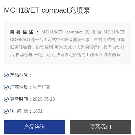
MCH18/ET compact充填泵
简要描述：
MCH18/ET compact充填泵MCH18/ET
COMPACT是一台固定式空气呼吸器充气泵，全封闭结构,可降
低运转噪音，自动控制,可大大减少人为的误操作,具有自动排
污,自动停机,一键启动,可快速设定所需的工作压力,具有两条充
气软管,可同时为两只气瓶充气,并具有低油位保护,反相缺相保
护,过热保护功能.
产品型号：
厂商性质：
生产厂家
更新时间：
2026-05-18
访 问 量：
1651
产品咨询
联系我们