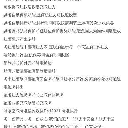
可根据气瓶快速设定充气压力
具备自动停机功能,且停机压力可快速设定
具备自动排污功能,排污时间可以按需调节,且具有冷凝水收集器
具备反相缺相保护和低油位保护提醒功能,避免因人为操作问题造成
压缩机的严重损环.
每压缩过程中都有压力表.直观的显示每一个气缸的工作压力.
运转累时器,提供保养间隔的时间数据..
钢制的防护外壳和静电涂层
所有的活塞都配有钢制活塞环
每个压缩级间都配有安全阀和级间油水分离器,分离的冷凝水可通过
电磁阀排出
配备压力维持阀和防止气体回流阀
配备两条充气软管和充气阀
呼吸空气标准按照欧盟EN12021 标准执行
每一份产品，每一份放心"我们的庄严！“服务于安全！服务于健
康！"是我们的目标！我们将给您的员工提供。的安全
保护 。