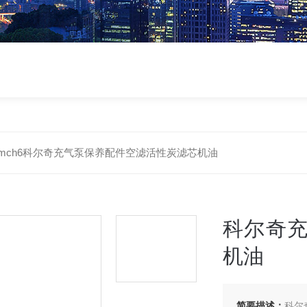
mch6科尔奇充气泵保养配件空滤活性炭滤芯机油
科尔奇
机油
简要描述：
科尔