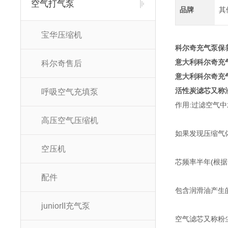
空气打气泵
品牌
其
宝华压缩机
科尔奇充气泵保
意大利科尔奇充
科尔奇售后
意大利科尔奇充
活性炭滤芯又称油
呼吸空气充填泵
作用:过滤空气中
高压空气压缩机
如果发现压缩气
空压机
芯频率半年(根据
配件
包含润滑油产生
juniorII充气泵
空气滤芯又称粉尘