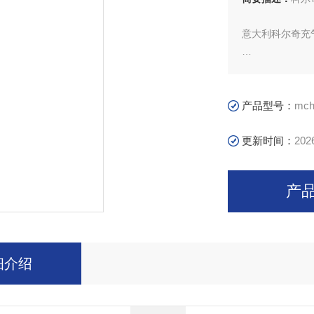
意大利科尔奇充
意大利科尔奇充
活性炭滤芯又称油
产品型号：
mch
更新时间：
202
产
细介绍