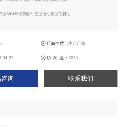
气泵MCH6保养配件空滤活性炭滤芯机油
气泵MCH6保养工作
水分离器订货号:SC000340
6
厂商性质：
生产厂家
6-04-27
访 问 量：
2243
品咨询
联系我们