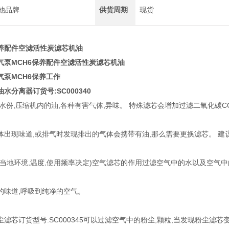
他品牌
供货周期
现货
养配件空滤活性炭滤芯机油
气泵MCH6保养配件空滤活性炭滤芯机油
气泵MCH6保养工作
水分离器订货号:SC000340
水份,压缩机内的油,各种有害气体,异味。 特殊滤芯会增加过滤二氧化碳C
体出现味道,或排气时发现排出的气体会携带有油,那么需要更换滤芯。 建
当地环境,温度,使用频率决定)空气滤芯的作用过滤空气中的水以及空气中
的味道,呼吸到纯净的空气。
滤芯订货型号:SC000345可以过滤空气中的粉尘,颗粒,当发现粉尘滤芯