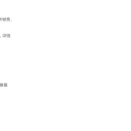
件销售、
，详情
修服