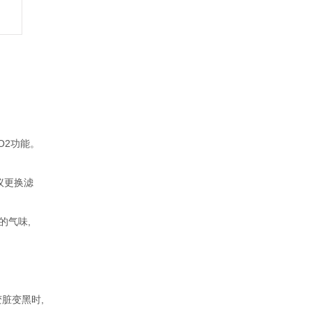
O2功能。
议更换滤
的气味,
变脏变黑时,