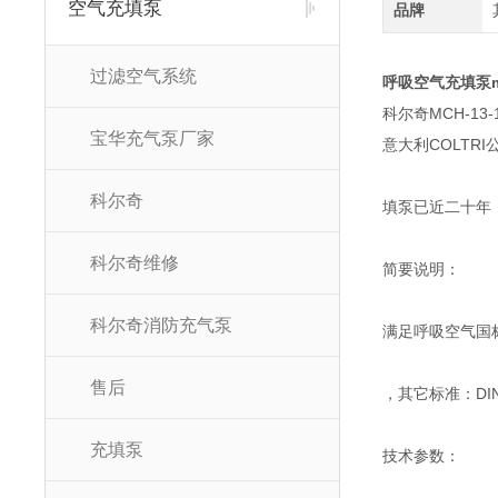
空气充填泵
品牌
过滤空气系统
呼吸空气充填泵mc
科尔奇MCH-13-1
宝华充气泵厂家
意大利COLTR
科尔奇
填泵已近二十年
科尔奇维修
简要说明：
科尔奇消防充气泵
满足呼吸空气国标G
售后
，其它标准：DIN31
充填泵
技术参数：