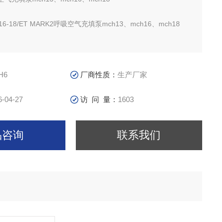
16-18/ET MARK2呼吸空气充填泵mch13、mch16、mch18
RI公司授权中国区代理商和技术服务中心，直接从国外进口MCH系
H6
厂商性质：
生产厂家
，负责此系列产品的技术服务，各种机器和配件齐全。
6-04-27
访 问 量：
1603
品咨询
联系我们