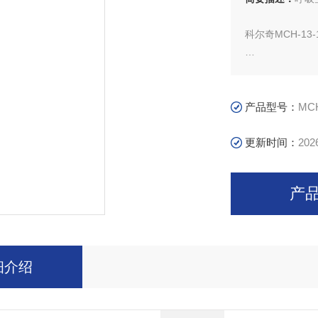
科尔奇MCH-13-
意大利COLT
列呼吸空气充
产品型号：
MC
填泵已近二十年
更新时间：
202
产
细介绍