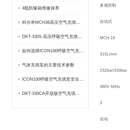
多项控制
4瓶防爆箱维修保养
自动式
科尔奇MCH36高压空气充填泵正确使用细则
DKT-330S 高压呼吸空气充填泵产品信息
MCH-16
如何选择ICON100呼吸空气充填泵？汽油机与电机驱动的适用场景
315L/min
气体充填泵的主要技术参数
232bar/330bar
ICON100呼吸空气充填泵安全操作与气瓶连接规范
380V 50Hz
DKT-330CA开放版空气充填泵操作使用注意事项
3
自动