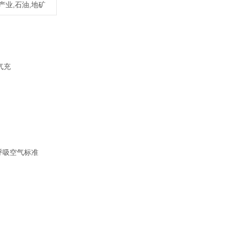
产业,石油,地矿
气充
"呼吸空气标准