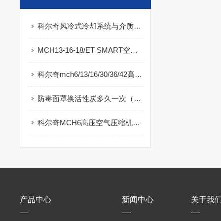
科尔奇风冷式冷却系统与介质选择
MCH13-16-18/ET SMART空气充填泵详细说明
科尔奇mch6/13/16/30/36/42高压压缩机的安装要求
防毒面罩换活性炭多久一次（一）
科尔奇MCH6高压空气压缩机正常运行标准
产品中心
新闻中心
关于我