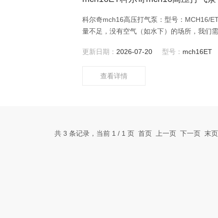
科尔奇mch16高压打气泵：型号：MCH16/
量不足，没有空气（如水下）的场所，我们需
续供气。对于在消防及水下救援前线的消防战
更新日期：
2026-07-20
型号：
mch16ET
保障，他们应当得到高品质的COLTRI SU
查看详情
共 3 条记录，当前 1 / 1 页 首页 上一页 下一页 末