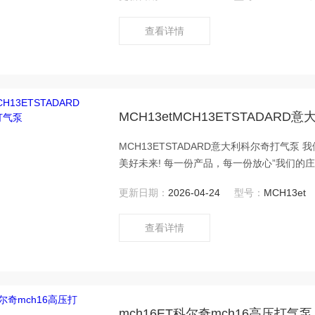
且停机压力可快速设定 具备自动
查看详情
MCH13etMCH13ETSTADAR
MCH13ETSTADARD意大利科尔奇打气
美好未来! 每一份产品，每一份放心”我们的
的员工提供安全保护 。
更新日期：
2026-04-24
型号：
MCH13et
查看详情
mch16ET科尔奇mch16高压打气泵