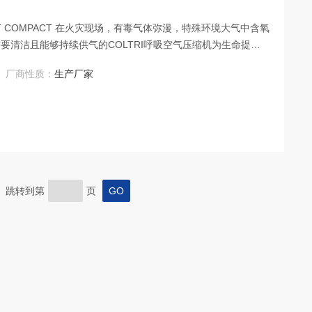
ET COMPACT 在火灾现场，有毒气体弥漫，特殊环境大气中含氧
要清洁且能够持续供气的COLTRI呼吸空气压缩机为生命提供
士， 在危险工作条件下的人们，他们冒着危险为社会提供和谐
厂商性质：
生产厂家
B高压呼吸空气压缩机为他们的安全提供保障， 每一
页 跳转到第
页