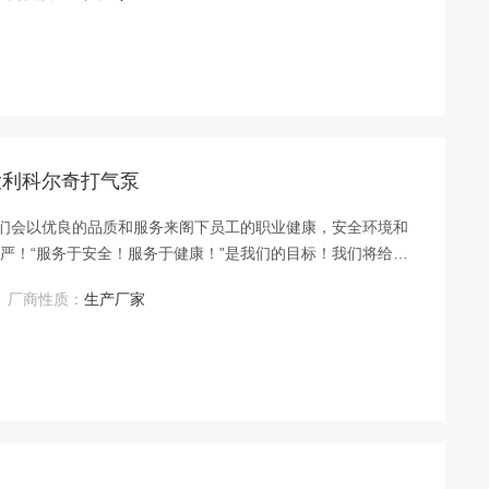
排污功能,排污时间可以按需调节,且
D意大利科尔奇打气泵
泵 我们会以优良的品质和服务来阁下员工的职业健康，安全环境和
庄严！“服务于安全！服务于健康！”是我们的目标！我们将给您
厂商性质：
生产厂家