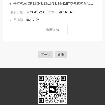
尔奇空气压缩机MCH6/13/16/18/36/42ET空气充气泵以其
高品质、高性价比、优服务的特点获得150多个国家和地区
更新日期：
2026-04-23
型号：
MCH-13et
的用户的信任。并在消防、潜水、工业、航天等领域发挥
厂商性质：
生产厂家
着*的作用。 意大利科尔奇引入中国后,济宁科尔奇有限公
司已成为中国高压空气压缩机，呼吸空气压缩机供应商，
查看详情
让中国用户也已经享受到意大利科尔奇品牌
下一页
末页