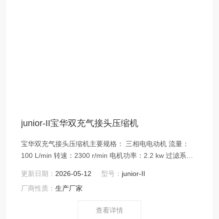
junior-II宝华双充气接头压缩机
宝华双充气接头压缩机主要规格： 三相电电动机 流量：
100 L/min 转速：2300 r/min 电机功率：2.2 kw 过滤系
统：TRIPLEX P21 压力：225 bar 或 330bar 尺寸：
更新日期：
2026-05-12
型号：
junior-II
66×36×42 (cm) 净重：46kg 标配一根充气管 （200bar 或
厂商性质：
生产厂家
300bar）
查看详情