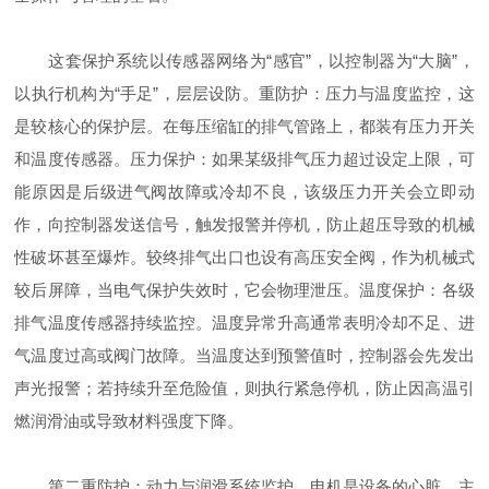
这套保护系统以传感器网络为“感官”，以控制器为“大脑”，
以执行机构为“手足”，层层设防。重防护：压力与温度监控，这
是较核心的保护层。在每压缩缸的排气管路上，都装有压力开关
和温度传感器。压力保护：如果某级排气压力超过设定上限，可
能原因是后级进气阀故障或冷却不良，该级压力开关会立即动
作，向控制器发送信号，触发报警并停机，防止超压导致的机械
性破坏甚至爆炸。较终排气出口也设有高压安全阀，作为机械式
较后屏障，当电气保护失效时，它会物理泄压。温度保护：各级
排气温度传感器持续监控。温度异常升高通常表明冷却不足、进
气温度过高或阀门故障。当温度达到预警值时，控制器会先发出
声光报警；若持续升至危险值，则执行紧急停机，防止因高温引
燃润滑油或导致材料强度下降。
第二重防护：动力与润滑系统监护。电机是设备的心脏，主