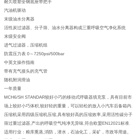
耐久喷塑全钢底座带把手
汽油机驱动
末级油水分离器
活性炭过滤器、分子筛、油水分离器构成三重呼吸空气净化系统
末级安全阀
进气过滤器，压缩机组
防震压力表 0～7250psi/500bar
中英文操作指南
带有充气接头的充气管
随机附润滑油
一年质量
MCH6/SH STANDAR较好小巧的移动式呼吸器填充泵，具有目前市
场上较好小巧体积,较好轻的重量，可以轻松的放入小汽车后备箱内.
压缩机采用四级压缩机压缩,具有较好高的压缩效率,采用活性碳分子
筛过重过滤器,产出的呼吸空气纯净无异味,符合欧盟EN12021标准.
适用行业：粮库熏蒸,消防，潜水，石油化工，采矿，市政等用途。