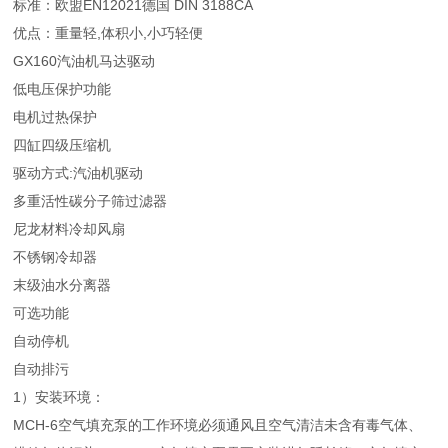
标准：欧盟EN12021德国 DIN 3188CA
优点：重量轻,体积小,小巧轻便
GX160汽油机马达驱动
低电压保护功能
电机过热保护
四缸四级压缩机
驱动方式:汽油机驱动
多重活性碳分子筛过滤器
尼龙材料冷却风扇
不锈钢冷却器
末级油水分离器
可选功能
自动停机
自动排污
1）安装环境：
MCH-6空气填充泵的工作环境必须通风且空气清洁未含有毒气体、