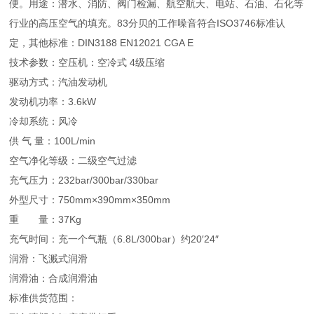
便。用途：潜水、消防、阀门检漏、航空航天、电站、石油、石化等
行业的高压空气的填充。83分贝的工作噪音符合ISO3746标准认
定，其他标准：DIN3188 EN12021 CGA E
技术参数：空压机：空冷式 4级压缩
驱动方式：汽油发动机
发动机功率：3.6kW
冷却系统：风冷
供 气 量：100L/min
空气净化等级：二级空气过滤
充气压力：232bar/300bar/330bar
外型尺寸：750mm×390mm×350mm
重 量：37Kg
充气时间：充一个气瓶（6.8L/300bar）约20′24″
润滑：飞溅式润滑
润滑油：合成润滑油
标准供货范围：