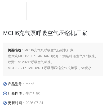
MCH6充气泵呼吸空气压缩机厂家
简要描述：
MCH6充气泵呼吸空气压缩机厂家
意大利MCH6/ET STANDARD简介：满足呼吸空气“E“标准、
欧洲“EN12021“呼吸空气标准。
MCH-6/SH STANDARD 呼吸用压缩空气充填泵，体积小，重
量轻，适用于潜水、消防及其他行业的高压空气的填充，采用
汽油机驱动，不需外接电源，特别用于野外潜水，救援打捞，
产品型号：
mch6
免去另接电源的不便。用途：潜水、消防、阀门检漏、航空航
天、电站、石油
厂商性质：
生产厂家
更新时间：
2026-07-24