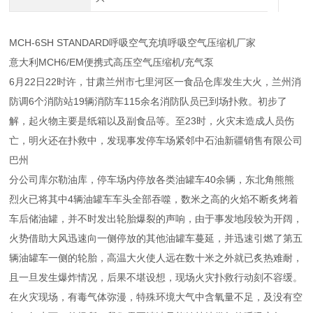
MCH-6SH STANDARD呼吸空气充填呼吸空气压缩机厂家
意大利MCH6/EM便携式高压空气压缩机/充气泵
6月22日22时许，甘肃兰州市七里河区一食品仓库发生大火，兰州消
防调6个消防站19辆消防车115余名消防队员已到场扑救。初步了
解，起火物主要是纸箱以及副食品等。至23时，火灾未造成人员伤
亡，明火还在扑救中，发现事发停车场紧邻中石油新疆销售有限公司
巴州
分公司库尔勒油库，停车场内停放各类油罐车40余辆，东北角熊熊
烈火已将其中4辆油罐车车头全部吞噬，数米之高的火焰不断炙烤着
车后储油罐，并不时发出轮胎爆裂的声响，由于事发地段较为开阔，
火势借助大风迅速向一侧停放的其他油罐车蔓延，并迅速引燃了第五
辆油罐车一侧的轮胎，高温大火使人远在数十米之外就已炙热难耐，
且一旦发生爆炸情况，后果不堪设想，现场火灾扑救行动刻不容缓。
在火灾现场，有毒气体弥漫，特殊环境大气中含氧量不足，及没有空