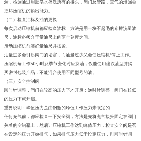
漏，检漏通过用肥皂水擦洗所有的接头，阀门及管路，空气的泄漏会
损坏压缩机的输出能力。
（二）检查油标及油的更换
每次启动压缩机前都应检查油标，方法是用一块不起毛的布擦洗量油
尺，油标必须介于量油尺上的两个刻度之间。
启动压缩机前装好量油尺并按紧。
油量过多会引起阀门的堵塞，而油量过少又会使压缩机*停止工作。
压缩机每工作50小时及季节变化时应换油，仅能使用建议油型并购
买密封包装产品，不能混合使用不同型号的油。
（三）安全控制阀
顺时针调整，阀门在较高的压力下才开启；逆时针调整，阀门在较低
的压力下就开启。
重要说明：峰值压力是由钢瓶的峰值工作压力来限定的
任何充气前，都应检查一下安全阀，方法是先将充气接头固定在阀门
关着的空钢瓶上，然后让压缩机工作达到峰值压力，检查安全阀是否
在设定的压力开始排气，如果排气压力低于设定压力，则顺时针调