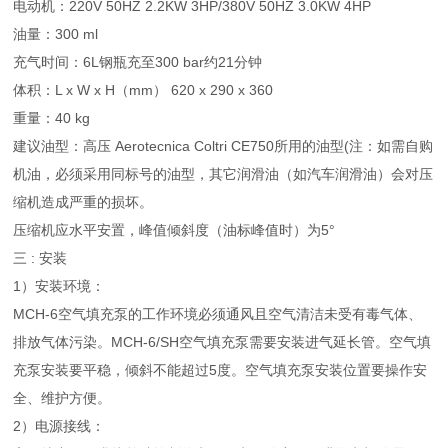
电动机：220V 50HZ 2.2KW 3HP/380V 50HZ 3.0KW 4HP
油量：300 ml
充气时间：6L钢瓶充至300 bar约21分钟
体积：L x W x H（mm） 620 x 290 x 360
重量：40 kg
建议油型：高压 Aerotecnica Coltri CE750所用的油型(注：如需自购
机油，必须采用同标号的油型，其它润滑油（如汽车润滑油）会对压
缩机造成严重的损坏。
压缩机应水平安置，峰值倾斜度（油标峰值时）为5°
三 : 安装
1）安装环境：
MCH-6空气填充泵的工作环境必须通风且空气清洁未受有毒气体、
排放气体污染。MCH-6/SH空气填充泵需要安装进气延长管。空气填
充泵安装要平稳，倾斜不能超过5度。空气填充泵安装位置要操作安
全、维护方便。
2）电源接线：