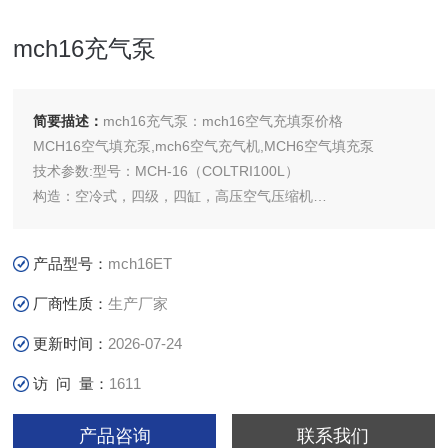
mch16充气泵
简要描述：
mch16充气泵：mch16空气充填泵价格
MCH16空气填充泵,mch6空气充气机,MCH6空气填充泵
技术参数:型号：MCH-16（COLTRI100L）
构造：空冷式，四级，四缸，高压空气压缩机
峰值压力:300bar.
充气量:（100L/min）
产品型号：
mch16ET
压缩机缸直径：78,38,19,9.5mm
峰值转速：2800转/分
厂商性质：
生产厂家
过滤器寿命：3000分钟
更新时间：
2026-07-24
级间压：：3.5 b
访 问 量：
1611
产品咨询
联系我们