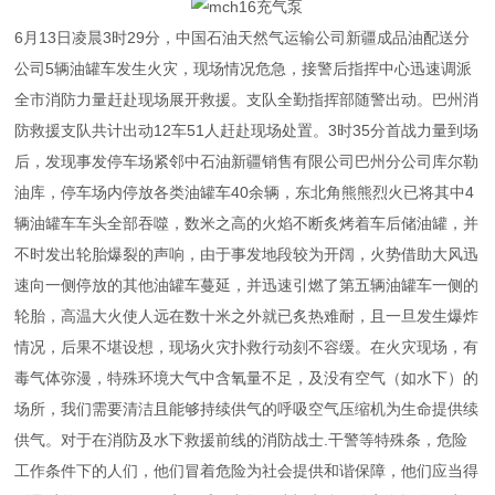
6月13日凌晨3时29分，中国石油天然气运输公司新疆成品油配送分
公司5辆油罐车发生火灾，现场情况危急，接警后指挥中心迅速调派
全市消防力量赶赴现场展开救援。支队全勤指挥部随警出动。巴州消
防救援支队共计出动12车51人赶赴现场处置。3时35分首战力量到场
后，发现事发停车场紧邻中石油新疆销售有限公司巴州分公司库尔勒
油库，停车场内停放各类油罐车40余辆，东北角熊熊烈火已将其中4
辆油罐车车头全部吞噬，数米之高的火焰不断炙烤着车后储油罐，并
不时发出轮胎爆裂的声响，由于事发地段较为开阔，火势借助大风迅
速向一侧停放的其他油罐车蔓延，并迅速引燃了第五辆油罐车一侧的
轮胎，高温大火使人远在数十米之外就已炙热难耐，且一旦发生爆炸
情况，后果不堪设想，现场火灾扑救行动刻不容缓。在火灾现场，有
毒气体弥漫，特殊环境大气中含氧量不足，及没有空气（如水下）的
场所，我们需要清洁且能够持续供气的呼吸空气压缩机为生命提供续
供气。对于在消防及水下救援前线的消防战士.干警等特殊条，危险
工作条件下的人们，他们冒着危险为社会提供和谐保障，他们应当得