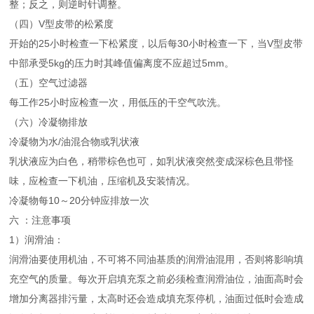
整；反之，则逆时针调整。
（四）V型皮带的松紧度
开始的25小时检查一下松紧度，以后每30小时检查一下，当V型皮带
中部承受5kg的压力时其峰值偏离度不应超过5mm。
（五）空气过滤器
每工作25小时应检查一次，用低压的干空气吹洗。
（六）冷凝物排放
冷凝物为水/油混合物或乳状液
乳状液应为白色，稍带棕色也可，如乳状液突然变成深棕色且带怪
味，应检查一下机油，压缩机及安装情况。
冷凝物每10～20分钟应排放一次
六 ：注意事项
1）润滑油：
润滑油要使用机油，不可将不同油基质的润滑油混用，否则将影响填
充空气的质量。每次开启填充泵之前必须检查润滑油位，油面高时会
增加分离器排污量，太高时还会造成填充泵停机，油面过低时会造成