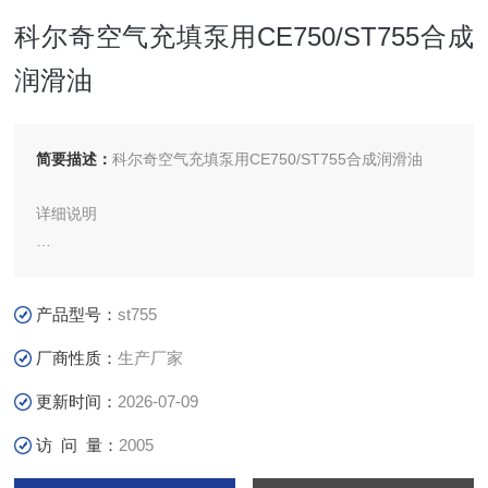
科尔奇空气充填泵用CE750/ST755合成
润滑油
简要描述：
科尔奇空气充填泵用CE750/ST755合成润滑油
详细说明
在使用过程中，如果发现科尔奇压缩机出现故障或者不正常的
情况，您可以随时致电电话。工作人员将耐心倾听您的问题，
产品型号：
st755
并给予您解决方案。
厂商性质：
生产厂家
更新时间：
2026-07-09
访 问 量：
2005