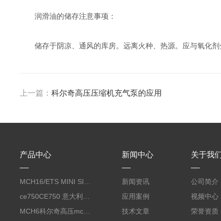
润滑油的储存注意事项：
储存于阴凉、通风的库房。远离火种、热源。应与氧化剂分
上一篇：
科尔奇高压压缩机充气泵的应用
产品中心
新闻中心
关于我
MCH16/ETS MINI SILENT EVO呼吸空气压缩机
新闻资讯
公司简介
ce750CE750 意大利科尔奇CE750合成润滑油 coltri
应用案例
视频中心
MCH6科尔奇高压mch6正压式空气充气泵
技术文章
荣誉资质