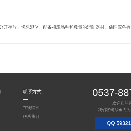
开存放，切忌混储。配备相应品种和数量的消防器材。储区应备有
0537-88
们
联系方式
欢迎您的
在线留言
我们将竭尽全力为
联系我们
QQ
59321