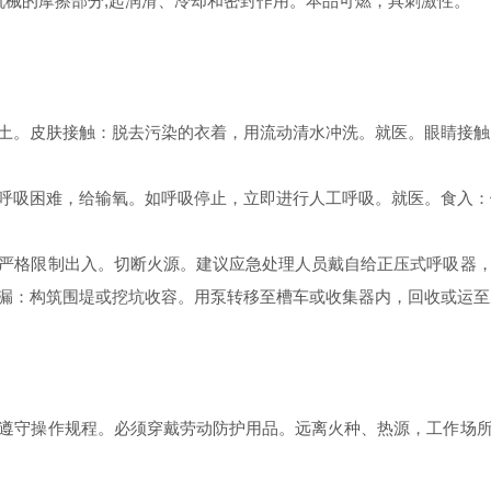
机械的摩擦部分,起润滑、冷却和密封作用。本品可燃，具刺激性。
。皮肤接触：脱去污染的衣着，用流动清水冲洗。就医。眼睛接触
吸困难，给输氧。如呼吸停止，立即进行人工呼吸。就医。食入：
格限制出入。切断火源。建议应急处理人员戴自给正压式呼吸器，
漏：构筑围堤或挖坑收容。用泵转移至槽车或收集器内，回收或运至
守操作规程。必须穿戴劳动防护用品。远离火种、热源，工作场所