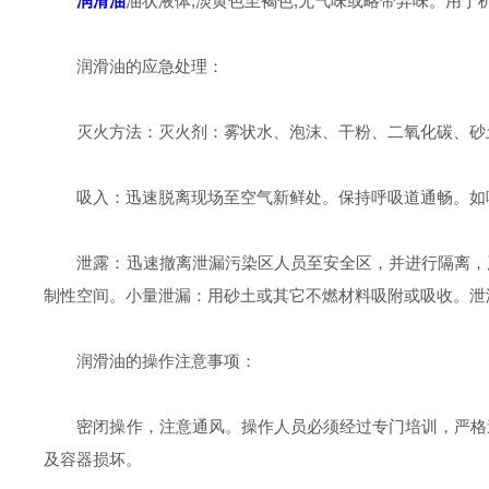
润滑油
油状液体,淡黄色至褐色,无气味或略带异味。用于
润滑油的应急处理：
灭火方法：灭火剂：雾状水、泡沫、干粉、二氧化碳、砂土
吸入：迅速脱离现场至空气新鲜处。保持呼吸道通畅。如呼
泄露：迅速撤离泄漏污染区人员至安全区，并进行隔离，严
制性空间。小量泄漏：用砂土或其它不燃材料吸附或吸收。泄
润滑油的操作注意事项：
密闭操作，注意通风。操作人员必须经过专门培训，严格遵
及容器损坏。