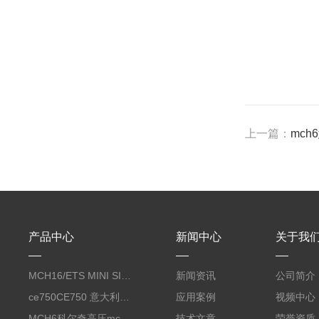
上一篇：
mc
产品中心
新闻中心
关于我
MCH16/ETS MINI SILENT EVO呼吸空气压缩机
新闻资讯
公司简介
ce750CE750 意大利科尔奇CE750合成润滑油 coltri
应用案例
视频中心
MCH6科尔奇高压mch6正压式空气充气泵
技术文章
荣誉资质