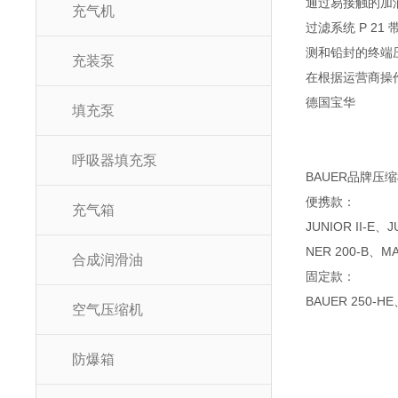
通过易接触的加
充气机
过滤系统 P 2
测和铅封的终端压
充装泵
在根据运营商操作
德国宝华
填充泵
呼吸器填充泵
BAUER品牌压
便携款：
充气箱
JUNIOR II-E、
NER 200-B、MA
合成润滑油
固定款：
BAUER 250-HE
空气压缩机
防爆箱