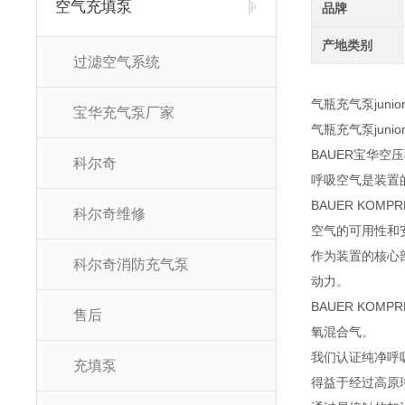
空气充填泵
品牌
产地类别
过滤空气系统
气瓶充气泵juni
宝华充气泵厂家
气瓶充气泵jun
BAUER宝华
科尔奇
呼吸空气是装置
BAUER KO
科尔奇维修
空气的可用性和
作为装置的核心
科尔奇消防充气泵
动力。
BAUER KO
售后
氧混合气。
我们认证纯净呼吸
充填泵
得益于经过高原