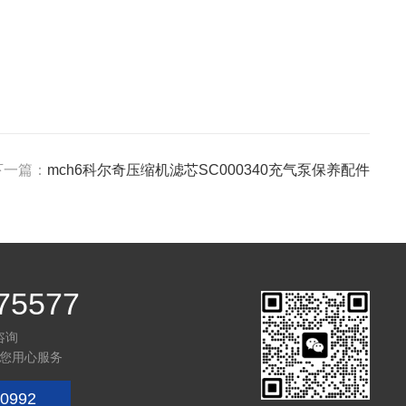
下一篇：
mch6科尔奇压缩机滤芯SC000340充气泵保养配件
75577
咨询
您用心服务
0992