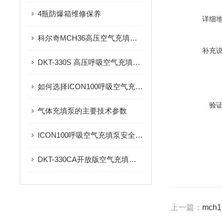
4瓶防爆箱维修保养
详细
科尔奇MCH36高压空气充填泵正确使用细则
补充
DKT-330S 高压呼吸空气充填泵产品信息
如何选择ICON100呼吸空气充填泵？汽油机与电机驱动的适用场景
验
气体充填泵的主要技术参数
ICON100呼吸空气充填泵安全操作与气瓶连接规范
DKT-330CA开放版空气充填泵操作使用注意事项
上一篇：
mch