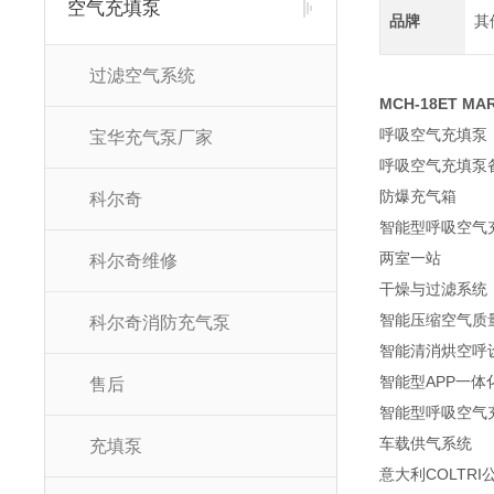
空气充填泵
品牌
其
过滤空气系统
MCH-18ET 
呼吸空气充填泵
宝华充气泵厂家
呼吸空气充填泵
防爆充气箱
科尔奇
智能型呼吸空气
两室一站
科尔奇维修
干燥与过滤系统
智能压缩空气质
科尔奇消防充气泵
智能清消烘空呼
智能型APP一体
售后
智能型呼吸空气
车载供气系统
充填泵
意大利COLT