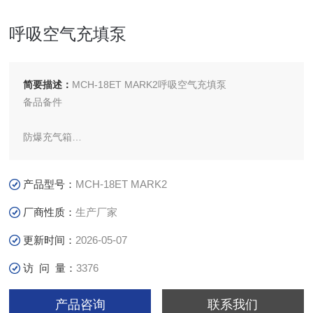
呼吸空气充填泵
简要描述：
MCH-18ET MARK2呼吸空气充填泵
备品备件
防爆充气箱
智能型呼吸空气充气系统
产品型号：
MCH-18ET MARK2
两室一站
厂商性质：
生产厂家
更新时间：
2026-05-07
干燥与过滤系统
访 问 量：
3376
智能压缩空气质量在线检测系统
产品咨询
联系我们
智能清消烘空呼设备