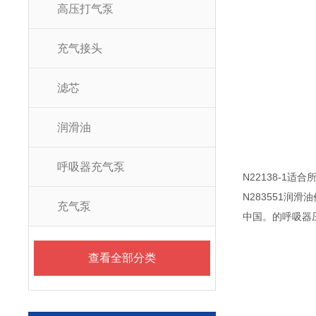
高压打气泵
充气接头
滤芯
润滑油
呼吸器充气泵
N22138-1
N283551润滑
充气泵
中国。的呼吸器
查看全部分类