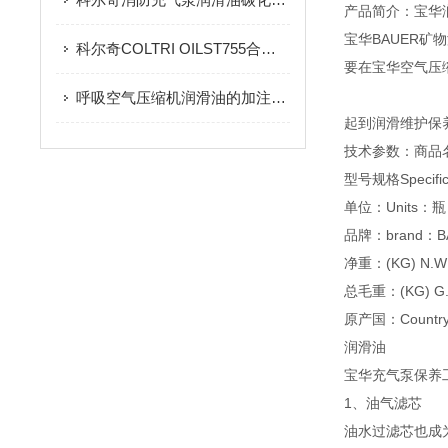
产品简介：宝华
宝华BAUER矿
科尔奇COLTRI OILST755合成润滑油添加事项
要在宝华空气压
呼吸空气压缩机润滑油的加注方式
起到润滑维护保养
技术参数：商品名称De
型号规格Specific
单位：Units：瓶
品牌：brand：B
净重：(KG) N.W
总毛重：(KG) G.
原产国：Country 
润滑油
宝华充气泵保养
1、油气滤芯
油水过滤芯也成为