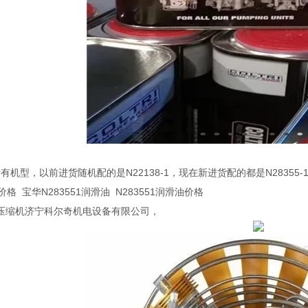
适合所有机型，以前进货随机配的是N22138-1，现在新进货配的都是N2835
油价格 宝华N283551润滑油 N283551润滑油价格
压缩机济宁科尔奇机电设备有限公司，