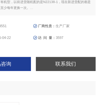
适合所有机型，以前进货随机配的是N22138-1，现在新进货配的都是
，建议至少每年更换一次。
N283551润滑油价格 宝华N283551润滑油 N283551润滑油价格
压缩机济宁科尔奇机电设备有限公司
3551
厂商性质：
生产厂家
6-04-22
访 问 量：
3597
品咨询
联系我们