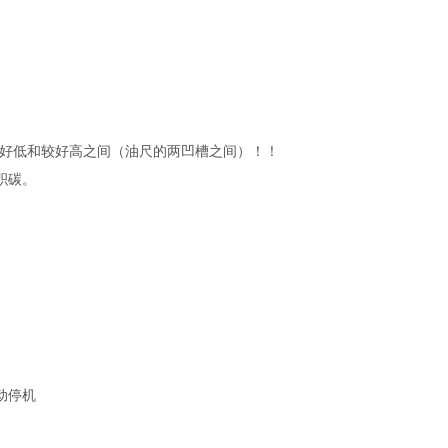
较好低和较好高之间（油尺的两凹槽之间）！！
积碳。
动停机