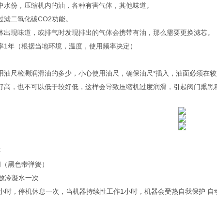
中水份，压缩机内的油，各种有害气体，其他味道。
过滤二氧化碳CO2功能。
体出现味道，或排气时发现排出的气体会携带有油，那么需要更换滤芯。
率1年（根据当地环境，温度，使用频率决定）
用油尺检测润滑油的多少，小心使用油尺，确保油尺*插入，油面必须在
好高，也不可以低于较好低，这样会导致压缩机过度润滑，引起阀门熏黑
年
阀（黑色带弹簧）
排放冷凝水一次
1小时，停机休息一次，当机器持续性工作1小时，机器会受热自我保护 自