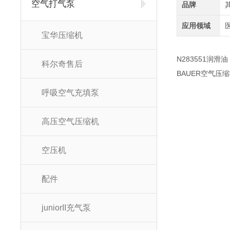
空气打气泵
品牌
应用领域
宝华压缩机
N283551润滑油
科尔奇售后
BAUER空气
呼吸空气充填泵
高压空气压缩机
空压机
配件
juniorII充气泵