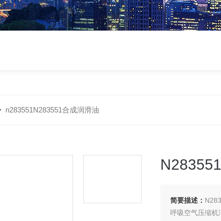
>
n283551N283551合成润滑油
N2835
简要描述：
N28
呼吸空气压缩机