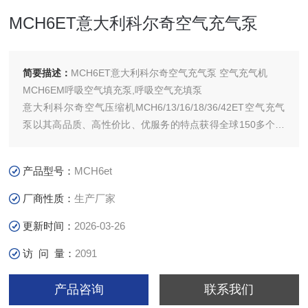
MCH6ET意大利科尔奇空气充气泵
简要描述：
MCH6ET意大利科尔奇空气充气泵 空气充气机
MCH6EM呼吸空气填充泵,呼吸空气充填泵
意大利科尔奇空气压缩机MCH6/13/16/18/36/42ET空气充气
泵以其高品质、高性价比、优服务的特点获得全球150多个国
家和地区的用户的信任。并在消防、潜水、工业、航天等领域
发挥着*的作用。
产品型号：
MCH6et
意大利科尔奇引入中国后,济宁科尔奇有限公司已成为中国的
厂商性质：
生产厂家
高压空气压缩机，呼吸空气压缩机供应
更新时间：
2026-03-26
访 问 量：
2091
产品咨询
联系我们