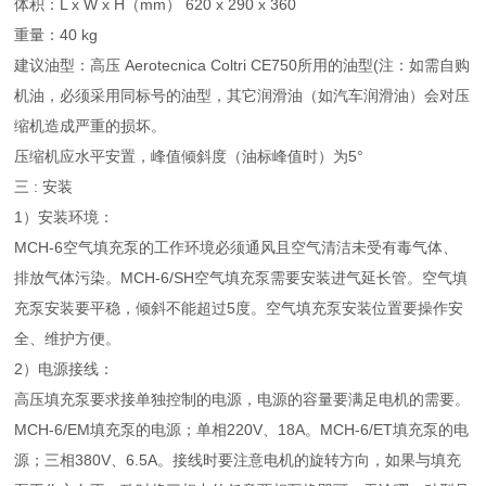
体积：L x W x H（mm） 620 x 290 x 360
重量：40 kg
建议油型：高压 Aerotecnica Coltri CE750所用的油型(注：如需自购
机油，必须采用同标号的油型，其它润滑油（如汽车润滑油）会对压
缩机造成严重的损坏。
压缩机应水平安置，峰值倾斜度（油标峰值时）为5°
三 : 安装
1）安装环境：
MCH-6空气填充泵的工作环境必须通风且空气清洁未受有毒气体、
排放气体污染。MCH-6/SH空气填充泵需要安装进气延长管。空气填
充泵安装要平稳，倾斜不能超过5度。空气填充泵安装位置要操作安
全、维护方便。
2）电源接线：
高压填充泵要求接单独控制的电源，电源的容量要满足电机的需要。
MCH-6/EM填充泵的电源；单相220V、18A。MCH-6/ET填充泵的电
源；三相380V、6.5A。接线时要注意电机的旋转方向，如果与填充