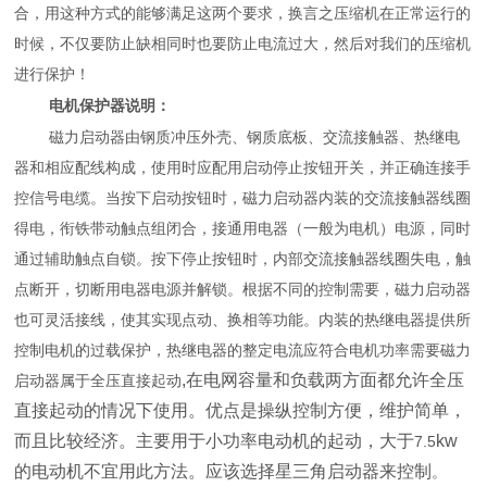
合，用这种方式的能够满足这两个要求，换言之压缩机在正常运行的
时候，不仅要防止缺相同时也要防止电流过大，然后对我们的压缩机
进行保护！
电机保护器说明
：
磁力启动器由钢质冲压外壳、钢质底板、交流接触器、热继电
器和相应配线构成，使用时应配用启动停止按钮开关，并正确连接手
控信号电缆。当按下启动按钮时，磁力启动器内装的交流接触器线圈
得电，衔铁带动触点组闭合，接通用电器（一般为电机）电源，同时
通过辅助触点自锁。按下停止按钮时，内部交流接触器线圈失电，触
点断开，切断用电器电源并解锁。根据不同的控制需要，磁力启动器
也可灵活接线，使其实现点动、换相等功能。内装的热继电器提供所
控制电机的过载保护，热继电器的整定电流应符合电机功率需要磁力
,在电网容量和负载两方面都允许全压
启动器属于全压直接起动
直接起动的情况下使用。优点是操纵控制方便，维护简单，
而且比较经济。主要用于小功率电动机的起动，大于
kw
7.5
的电动机不宜用此方法。应该选择星三角启动器来控制
。