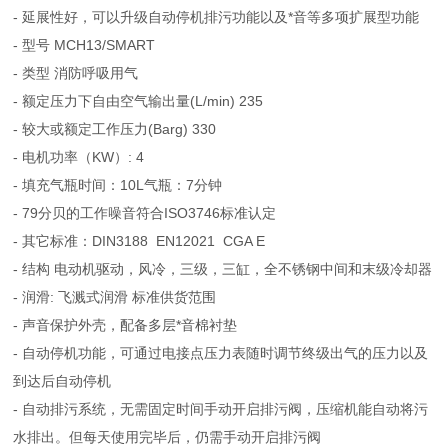
- 延展性好，可以升级自动停机排污功能以及*音等多项扩展型功能
- 型号 MCH13/SMART
- 类型 消防呼吸用气
- 额定压力下自由空气输出量(L/min) 235
- 较大或额定工作压力(Barg) 330
- 电机功率（KW）: 4
- 填充气瓶时间：10L气瓶：7分钟
- 79分贝的工作噪音符合ISO3746标准认定
- 其它标准：DIN3188 EN12021 CGA E
- 结构 电动机驱动，风冷，三级，三缸，全不锈钢中间和末级冷却器
- 润滑: 飞溅式润滑 标准供货范围
- 声音保护外壳，配备多层*音棉衬垫
- 自动停机功能，可通过电接点压力表随时调节终级出气的压力以及
到达后自动停机
- 自动排污系统，无需固定时间手动开启排污阀，压缩机能自动将污
水排出。但每天使用完毕后，仍需手动开启排污阀