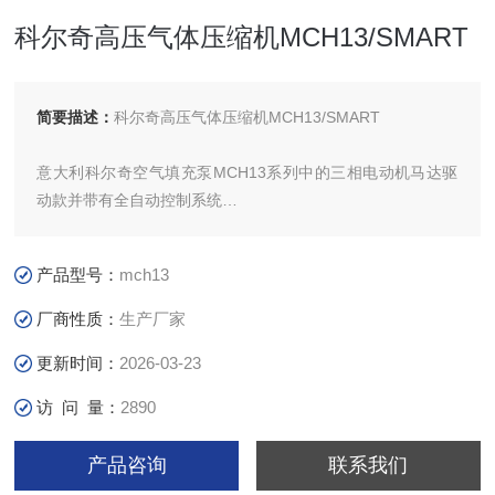
科尔奇高压气体压缩机MCH13/SMART
简要描述：
科尔奇高压气体压缩机MCH13/SMART
意大利科尔奇空气填充泵MCH13系列中的三相电动机马达驱
动款并带有全自动控制系统
产品配备一台意大利产三相电动机作为驱动马达
产品型号：
mch13
该款呼吸空气充气泵用途主要有：
厂商性质：
生产厂家
更新时间：
2026-03-23
- 消防救援
访 问 量：
2890
- 娱乐/工程潜水
产品咨询
联系我们
- 船舶救生