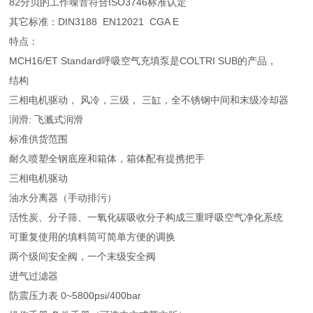
82分贝的工作噪音符合ISO3746标准认定
其它标准：DIN3188 EN12021 CGA E
特点：
MCH16/ET Standard呼吸空气充填泵是COLTRI SUB的产品，
结构
三相电机驱动， 风冷，三级， 三缸，全不锈钢中间和末级冷却器
润滑: 飞溅式润滑
标准供货范围
耐久喷塑全钢底座和箱体，箱体配有提携把手
三相电机驱动
油水分离器（手动排污）
活性炭、分子筛、一氧化碳吸收分子构成三重呼吸空气净化系统
可重复使用的填料筒可简单方便的调换
两个级间安全阀，一个末级安全阀
进气过滤器
防震压力表 0~5800psi/400bar