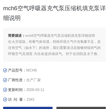
mch6空气呼吸器充气泵压缩机填充泵详
细说明
简要描述：
mch6空气呼吸器充气泵压缩机填充泵详细说明
在火灾现场，有毒气体弥漫，特殊环境大气中含氧量不足，及
没有空气（如水下）的场所，我们需要清洁且能够持续供气的
呼吸空气充填泵 为生命提供续供气。对于在消防及水下救援
前线的消防战士，干警等特殊条，危险条件下工作的人们，他
们冒着危险为社会提供和谐保障 ，他们应当得到高品质的
产品型号：
MCH6
COLTRI SUB高压呼吸空气压缩机为他们的安全提供保障
厂商性质：
生产厂家
更新时间：
2026-03-11
访 问 量：
2343